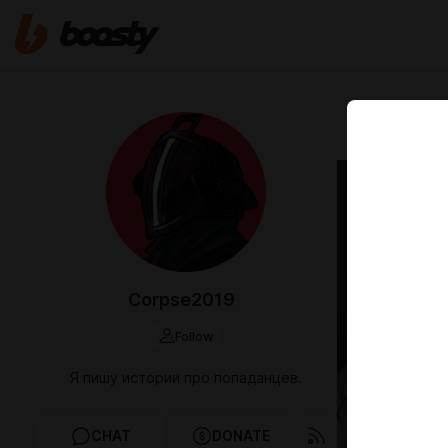
Nov 03 2022 2
"Темн
Corpse2019
Follow
Я пишу истории про попаданцев.
CHAT
DONATE