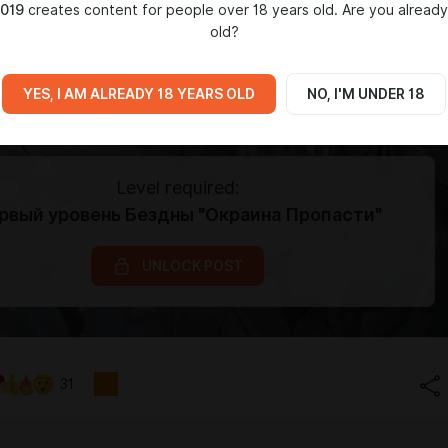
019
creates content for people over 18 years old. Are you already
old?
YES, I AM ALREADY 18 YEARS OLD
NO, I'M UNDER 18
Level required:
рвый уровень Бездны "Окраина Пропасти"
UNLOCK POST
31