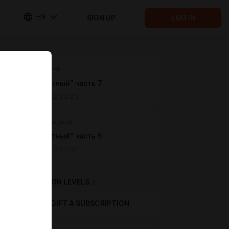
EN
SIGN UP
LOG IN
Next post
"Бессмертный" часть 7
Nov 06 2022 22:25
Previous post
"Бессмертный" часть 6
Nov 03 2022 02:04
SUBSCRIPTION LEVELS
2
GIFT A SUBSCRIPTION