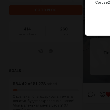
Corpse2
GO TO BLOG
414
260
subscribers
posts
Пе
GOALS
1
$84.42
of
$1 278
raised
2
Отдельная благодарность тем кто
донатит будет закреплена в шапке!
Моя маленькая мечта Lada 2107
серебристая.