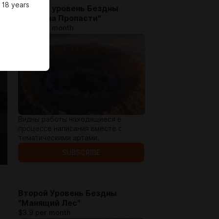
 18 years
Первый уровень Бездны
"Окраина Пропасти"
$1.28 per month
Видны работы находящиеся в
процессе написания вместе с
тематическими артами.
SUBSCRIBE
Второй Уровень Бездны
"Манящий Лес"
$3.9 per month