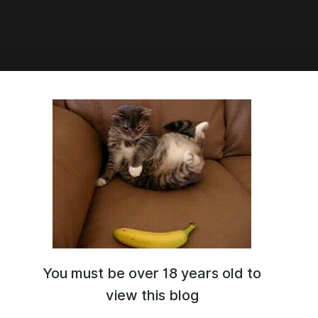
1:59
ая Заря" часть 131
You must be over 18 years old to
view this blog