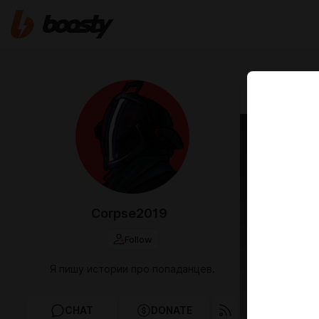
Feb 02 2023 2
"Бесс
Corpse2019
Follow
Я пишу истории про попаданцев.
CHAT
DONATE