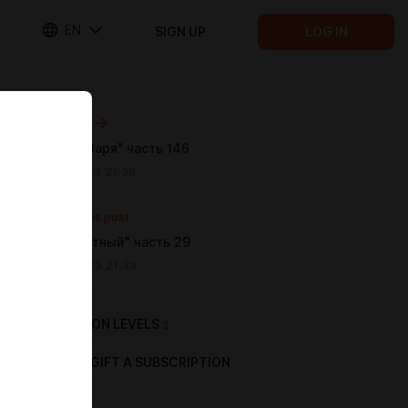
EN
SIGN UP
LOG IN
Next post
"Темная Заря" часть 146
Feb 06 2023 21:38
Previous post
"Бессмертный" часть 29
Jan 30 2023 21:39
SUBSCRIPTION LEVELS
2
GIFT A SUBSCRIPTION