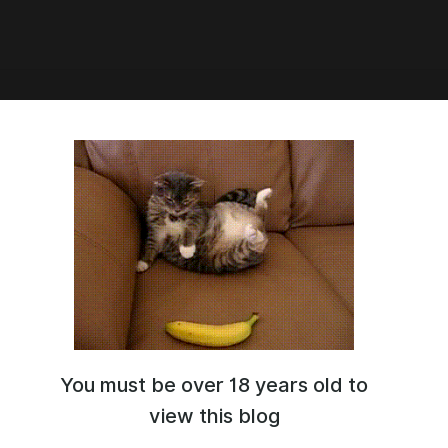
0:52
мертный" часть 29.5
You must be over 18 years old to
view this blog