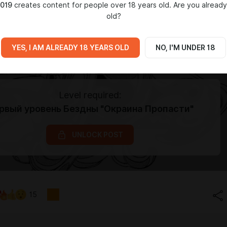
019
creates content for people over 18 years old. Are you already
old?
YES, I AM ALREADY 18 YEARS OLD
NO, I'M UNDER 18
Level required:
рвый уровень Бездны "Окраина Пропасти"
UNLOCK POST
15