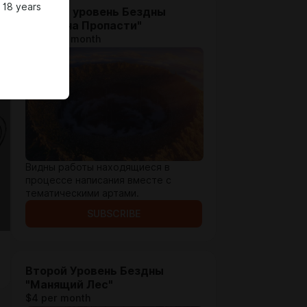
 18 years
Первый уровень Бездны
"Окраина Пропасти"
$1.31 per month
Видны работы находящиеся в
процессе написания вместе с
тематическими артами.
SUBSCRIBE
Второй Уровень Бездны
"Манящий Лес"
$4 per month