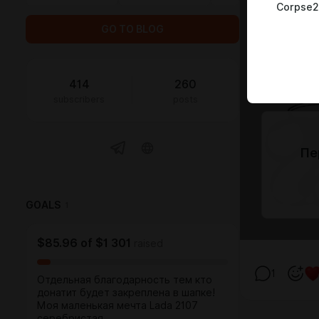
Corpse2
GO TO BLOG
414
260
subscribers
posts
Пе
GOALS
1
$85.96
of
$1 301
raised
1
Отдельная благодарность тем кто
донатит будет закреплена в шапке!
Моя маленькая мечта Lada 2107
серебристая.