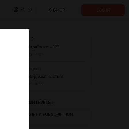
EN
SIGN UP
LOG IN
Next post
"Темная Заря" часть 123
Sep 05 2022 14:01
Previous post
"Сердце Ведьмы" часть 6
Aug 29 2022 11:55
SUBSCRIPTION LEVELS
2
GIFT A SUBSCRIPTION