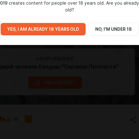
019
creates content for people over 18 years old. Are you already
old?
YES, I AM ALREADY 18 YEARS OLD
NO, I'M UNDER 18
Level required:
рвый уровень Бездны "Окраина Пропасти"
UNLOCK POST
36