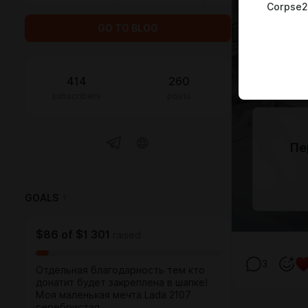
Corpse2
GO TO BLOG
414
260
subscribers
posts
Пе
GOALS
1
$86
of
$1 301
raised
3
Отдельная благодарность тем кто
донатит будет закреплена в шапке!
Моя маленькая мечта Lada 2107
серебристая.