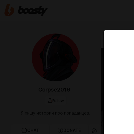
Sep 02 2022 
"Темн
Corpse2019
Follow
Я пишу истории про попаданцев.
CHAT
DONATE