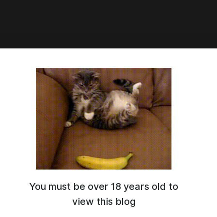
23:59
ая Заря" часть 122
You must be over 18 years old to
view this blog