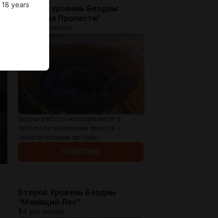
 18 years
Первый уровень Бездны
"Окраина Пропасти"
$1.31 per month
Видны работы находящиеся в
процессе написания вместе с
тематическими артами.
SUBSCRIBE
Второй Уровень Бездны
"Манящий Лес"
$4 per month