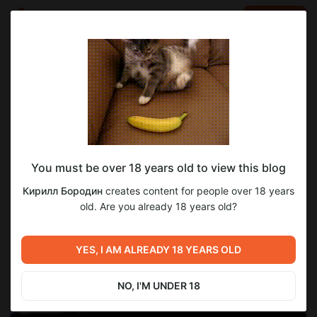
LOG IN
EN
Go to blog
Кирилл Бородин
Apr 13 22:10
SUBSCRIBE
Хочу знать,
You must be over 18 years old to view this blog
откуда вы пришли сюда? Не для интереса ради (ну, и для
него тоже), а ради понимания, на какой ресурс делать
Кирилл Бородин
creates content for people over 18 years
упор, откуда идёт основной приток подписчиков.
old. Are you already 18 years old?
/
I want to know where you came from? Not just out of
curiosity (well, that too), but to understand which resource
YES, I AM ALREADY 18 YEARS OLD
to focus on, where the main influx of subscribers is coming
from.
NO, I'M UNDER 18