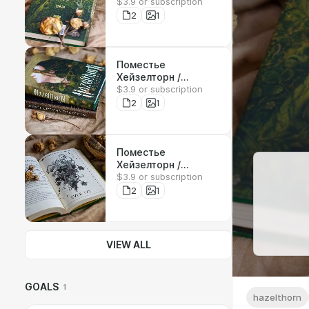
$3.9 or subscription
Hazelthorn (19 гл)
2
1
Поместье
Хейзелторн /
$3.9 or subscription
Hazelthorn (18 гл)
2
1
Поместье
Хейзелторн /
$3.9 or subscription
Hazelthorn (17 гл)
2
1
VIEW ALL
GOALS
1
hazelthorn