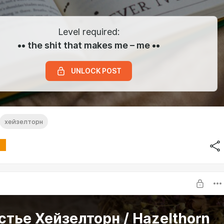
Level required:
•• the shit that makes me – me ••
UNLOCK POST
хейзелторн
тье Хейзелторн / Hazelthorn