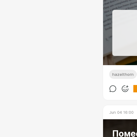
hazelthorn
Jun 04 16:00
Помес