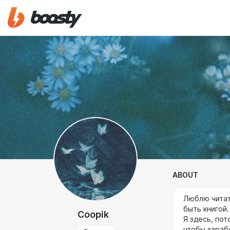
ABOUT
Люблю читат
быть книгой.
Coopik
Я здесь, пот
чтобы зарабо