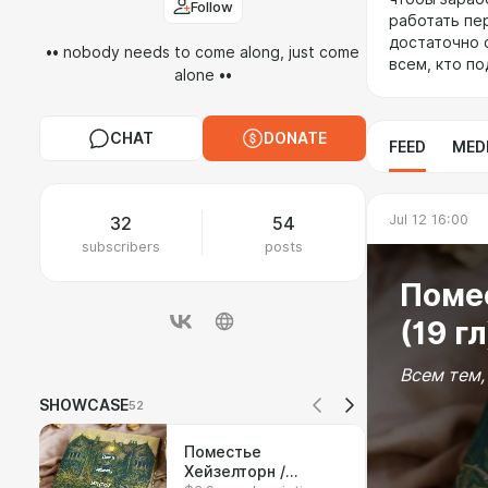
Follow
работать пе
достаточно с
•• nobody needs to come along, just come
всем, кто п
alone ••
CHAT
DONATE
FEED
MED
Jul 12 16:00
32
54
subscribers
posts
Помес
(19 гл
Всем тем,
SHOWCASE
52
Поместье
Хейзелторн /