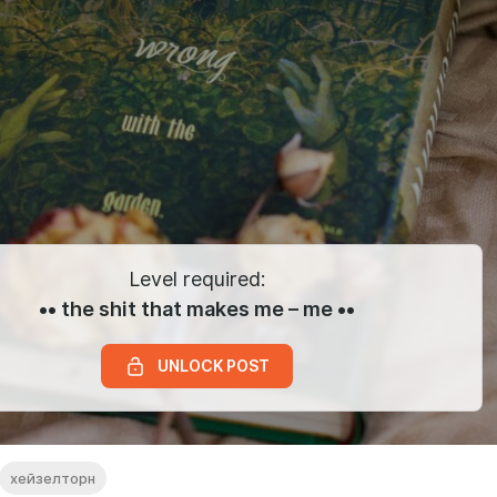
Level required:
•• the shit that makes me – me ••
UNLOCK POST
хейзелторн