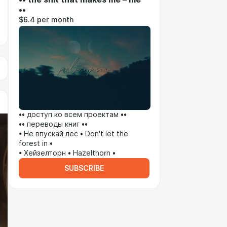
••
$6.4 per month
•• доступ ко всем проектам ••
•• переводы книг ••
• Не впускай лес • Don't let the
forest in •
• Хейзелторн • Hazelthorn •
SUBSCRIBE