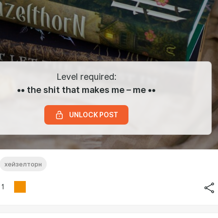
Level required:
•• the shit that makes me – me ••
UNLOCK POST
хейзелторн
1