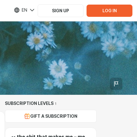
EN
SIGN UP
LOG IN
SUBSCRIPTION LEVELS
1
GIFT A SUBSCRIPTION
•• the shit that makes me – me