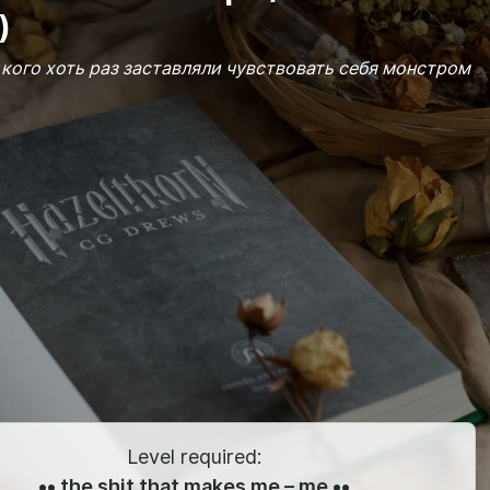
)
 кого хоть раз заставляли чувствовать себя монстром
Level required:
•• the shit that makes me – me ••