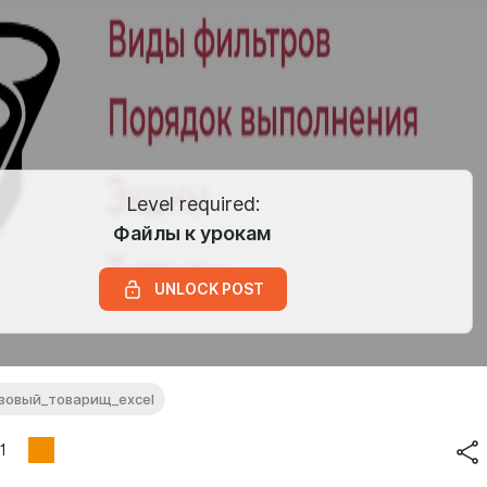
Level required:
Файлы к урокам
UNLOCK POST
азовый_товарищ_excel
1