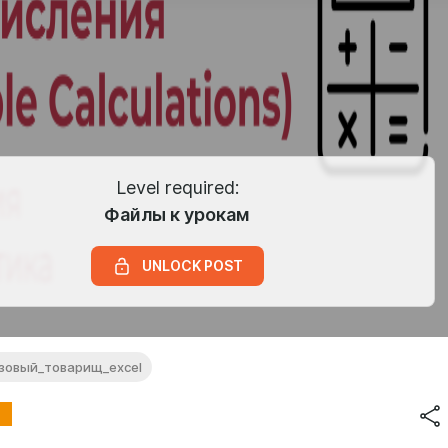
Level required:
Файлы к урокам
UNLOCK POST
азовый_товарищ_excel