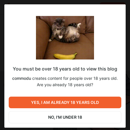
LOG IN
EN
Go to blog
commodu
Nov 12 2025 16:24
SUBSCRIBE
Демка
You must be over 18 years old to view this blog
commodu
creates content for people over 18 years old.
Are you already 18 years old?
YES, I AM ALREADY 18 YEARS OLD
NO, I'M UNDER 18