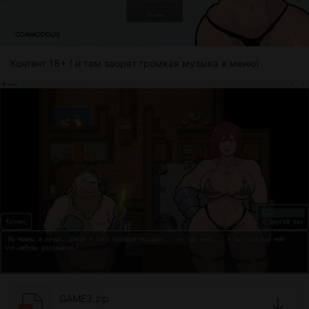
Контент 18+ ( и там заорет громкая музыка в меню)
GAME3.zip
zip