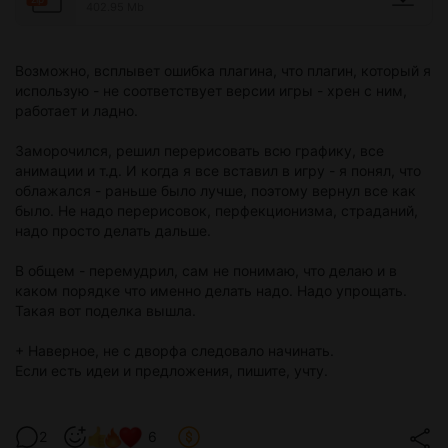
402.95 Mb
Возможно, всплывет ошибка плагина, что плагин, который я
использую - не соответствует версии игры - хрен с ним,
работает и ладно.
Заморочился, решил перерисовать всю графику, все
анимации и т.д. И когда я все вставил в игру - я понял, что
облажался - раньше было лучше, поэтому вернул все как
было. Не надо перерисовок, перфекционизма, страданий,
надо просто делать дальше.
В общем - перемудрил, сам не понимаю, что делаю и в
каком порядке что именно делать надо. Надо упрощать.
Такая вот поделка вышла.
+ Наверное, не с дворфа следовало начинать.
Если есть идеи и предложения, пишите, учту.
2
6