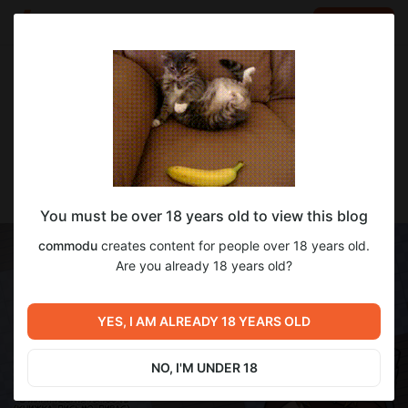
LOG IN
EN
Go to blog
commodu
Jan 14 17:15
SUBSCRIBE
Демка 0.0.2
You must be over 18 years old to view this blog
commodu
creates content for people over 18 years old.
Are you already 18 years old?
YES, I AM ALREADY 18 YEARS OLD
NO, I'M UNDER 18