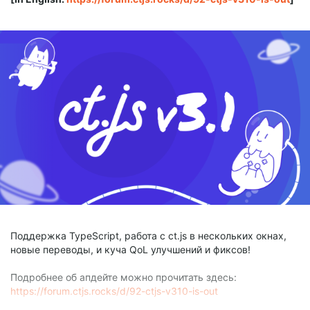
Поддержка TypeScript, работа с ct.js в нескольких окнах,
новые переводы, и куча QoL улучшений и фиксов!
Подробнее об апдейте можно прочитать здесь:
https://forum.ctjs.rocks/d/92-ctjs-v310-is-out