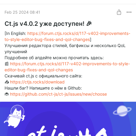
Feb 25 2024 08:41
Ct.js v4.0.2 уже доступен! 🎉
[In English:
https://forum.ctjs.rocks/d/117-v402-improvements-
to-style-editor-bug-fixes-and-qol-changes
]
Улучшения редактора стилей, багфиксы и несколько QoL
улучшений
Подробнее об апдейте можно прочитать здесь:
📰
https://forum.ctjs.rocks/d/117-v402-improvements-to-style-
editor-bug-fixes-and-qol-changes
Скачивай ct.js с официального сайта:
📥
https://ctjs.rocks/download
Нашли баг? Напишите о нём в Github:
🐞
https://github.com/ct-js/ct-js/issues/new/choose