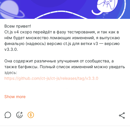
Всем привет!
Ct.js v4 скоро перейдёт в фазу тестирования, и так как в
нём будет множество ломающих изменений, я выпускаю
финальую (надеюсь) версию ct.js для ветки v3 — версию
v3.3.0.
Она содержит различные улучшения от сообщества, а
также багфиксы. Полный список изменений можно увидеть
здесь:
https://github.com/ct-js/ct-js/releases/tag/v3.3.0
Через несколько дней ct.js v4 будет выпущен в ct.js Nightly,
поэтому, если вы использовали ct.js Nightly для своих
Show more
проектов, я настоятельно рекомендую загрузить версию
3.3.0.
Скачать её можно здесь:
https://ctjs.rocks/ru/download/