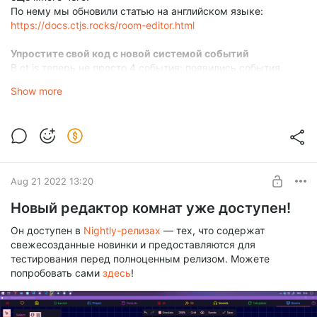
По нему мы обновили статью на английском языке:
https://docs.ctjs.rocks/room-editor.html
Упростите свой код с новой системой событий
В ct.js теперь не просто 4 события: появились события
указателя, таймеры, события анимаций, коллизий (с
Show more
ct.place), физики (с ct.matter) и Действий, а старые события
теперь называются событиями жизненного цикла.
Система полностью расширяема — это значит, что
разработчики котомодов могут добавить свои собственные
события в движок! Документация по моддингу тут:
https://docs.ctjs.rocks/modding-modded-events
Aug 21 2022 13:20
Новый редактор комнат уже доступен!
Он доступен в
Nightly-релизах
— тех, что содержат
свежесозданные новинки и предоставляются для
тестирования перед полноценным релизом. Можете
попробовать сами
здесь
!