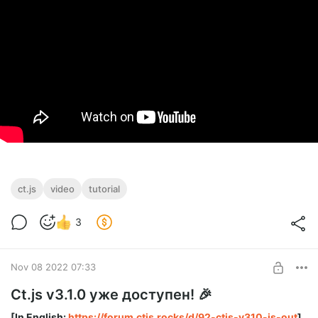
ct.js
video
tutorial
3
Nov 08 2022 07:33
Ct.js v3.1.0 уже доступен! 🎉
[In English:
https://forum.ctjs.rocks/d/92-ctjs-v310-is-out
]