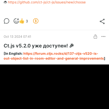
🐞
https://github.com/ct-js/ct-js/issues/new/choose
3
Oct 13 2024 07:41
Ct.js v5.2.0 уже доступен! 🎉
[In English:
https://forum.ctjs.rocks/d/137-ctjs-v520-is-
out-object-list-in-room-editor-and-general-improvements
]