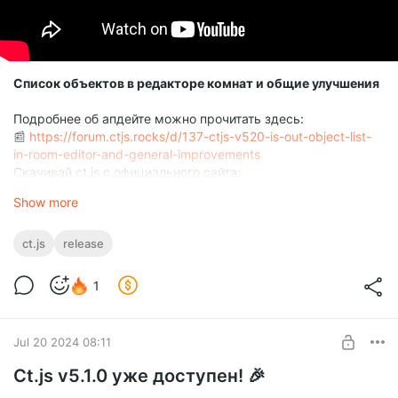
Список объектов в редакторе комнат и общие улучшения
Подробнее об апдейте можно прочитать здесь:
📰
https://forum.ctjs.rocks/d/137-ctjs-v520-is-out-object-list-
in-room-editor-and-general-improvements
Скачивай ct.js с официального сайта:
📥
https://ctjs.rocks/download
Show more
ct.js
release
1
Jul 20 2024 08:11
Ct.js v5.1.0 уже доступен! 🎉