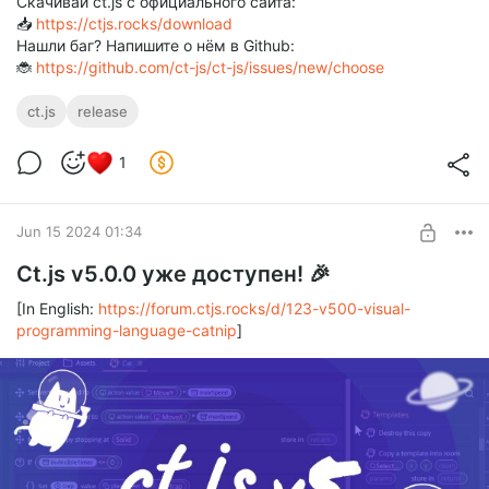
Скачивай ct.js с официального сайта:
📥
https://ctjs.rocks/download
Нашли баг? Напишите о нём в Github:
🐞
https://github.com/ct-js/ct-js/issues/new/choose
ct.js
release
1
Jun 15 2024 01:34
Ct.js v5.0.0 уже доступен! 🎉
[In English:
https://forum.ctjs.rocks/d/123-v500-visual-
programming-language-catnip
]