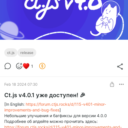
ct.js
release
1
Feb 18 2024 07:30
Ct.js v4.0.1 уже доступен! 🎉
[In English:
https://forum.ctjs.rocks/d/115-v401-minor-
improvements-and-bug-fixes
]
Небольшие улучшения и багфиксы для версии 4.0.0
Подробнее об апдейте можно прочитать здесь:
https://forum.ctjs.rocks/d/115-v401-minor-improvements-and-