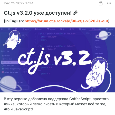
English version
Dec 25 2022 17:14
Ct.js v4 will go into testing phase very soon, and as it will have
Ct.js v3.2.0 уже доступен! 🎉
tons of breaking changes, I release the (hopefully) final ct.js
version for v3 branch — version v3.3.0. It has various
[In English:
https://forum.ctjs.rocks/d/96-ctjs-v320-is-out
]
community contributions as well as bug fixes.
В эту версию добавлена поддержка CoffeeScript, простого
языка, который легко писать и который может всё то же,
что и JavaScript!