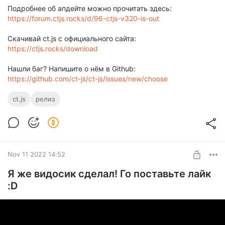
Подробнее об апдейте можно прочитать здесь:
https://forum.ctjs.rocks/d/96-ctjs-v320-is-out
Скачивай ct.js с официального сайта:
https://ctjs.rocks/download
Нашли баг? Напишите о нём в Github:
https://github.com/ct-js/ct-js/issues/new/choose
ct.js
релиз
Nov 11 2022 14:52
Я же видосик сделал! Го поставьте лайк
:D