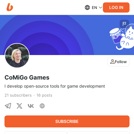
LOG IN
EN
Follow
CoMiGo Games
I develop open-source tools for game development
21
subscribers
16
posts
SUBSCRIBE