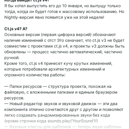
Я бы хотел выпустить его до 10 января, но выпущу только
тогда, когда он будет готов к массовому использованию. Но
Nightly-версия явно появится уже на этой неделе!
Ct.js v4? А?
Основные версии (первая цифорка версий) обозначают
наличие изменений с отст Это означает, что ct.js v3 не будет
совместим с проектами ct.js v4, и проекты v3 должны быть
обновлены — процесс частично автоматический, частично
ручной.
Кроме того, ct.js v4 принесет кучу крутых изменений,
которые потребовали архитектурных изменений и
огромного количества работы:
— Папки ресурсов — структура проекта, похожая на
файловую, с вложенными папками и единым браузером
ресурсов.
— Новый редактор звуков и звуковой движок — эти два
компонента отлично сочетаются друг с другом и позволяют
легко создавать рандомизированные звуки без кода
(кроме строчки кода sounds.play('YourSound')!)
— Базовые классы для шаблонов — теперь ваши шаблоны