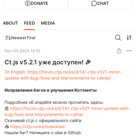
DONATE
CHAT
ABOUT
FEED
MEDIA
Newest First
Nov 03 2024 14:10
Ct.js v5.2.1 уже доступен! 🎉
[In English: https://forum.ctjs.rocks/d/141-ctjs-v521-minor-
update-with-bug-fixes-and-improvements-to-catnip]
Исправления багов и улучшения Котомяты
Подробнее об апдейте можно прочитать здесь:
📰
https://forum.ctjs.rocks/d/141-ctjs-v521-minor-update-with-
bug-fixes-and-improvements-to-catnip
Скачивай ct.js с официального сайта:
📥
https://ctjs.rocks/download
Нашли баг? Напишите о нём в Github: