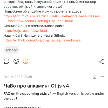
интерфейса, новый звуковой движок, новый менеджер
ассетов, pixi.js v7 и много чего ещё
Подробнее об апдейте можно прочитать здесь:
https://forum.ctjs.rocks/d/113-v400-behaviors-base-classes-
ui-tools-new-sounds-settings-api-and-more
Скачивай ct.js с официального сайта:
https://ctjs.rocks/download
Нашли баг? Напишите о нём в Github:
https://github.com/ct-js/ct-js/issues/new/choose
release
Dec 14 2023 00:36
ЧаВо про апкаминг Ct.js v4
FAQ on the upcoming ct.js v4
— English version is below under
the cut ⬇️
Когда выйдет ct.js v4?