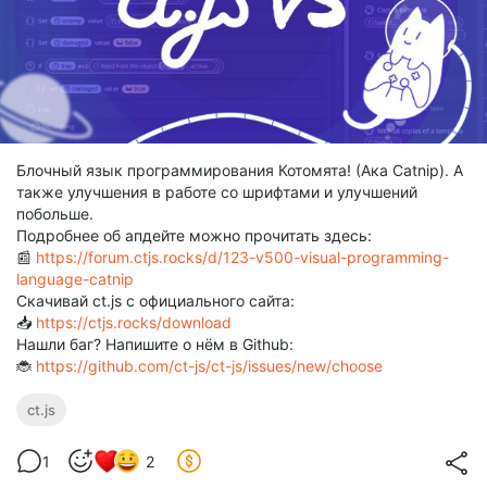
Блочный язык программирования Котомята! (Ака Catnip). А
также улучшения в работе со шрифтами и улучшений
побольше.
Подробнее об апдейте можно прочитать здесь:
📰
https://forum.ctjs.rocks/d/123-v500-visual-programming-
language-catnip
Скачивай ct.js с официального сайта:
📥
https://ctjs.rocks/download
Нашли баг? Напишите о нём в Github:
🐞
https://github.com/ct-js/ct-js/issues/new/choose
ct.js
1
2