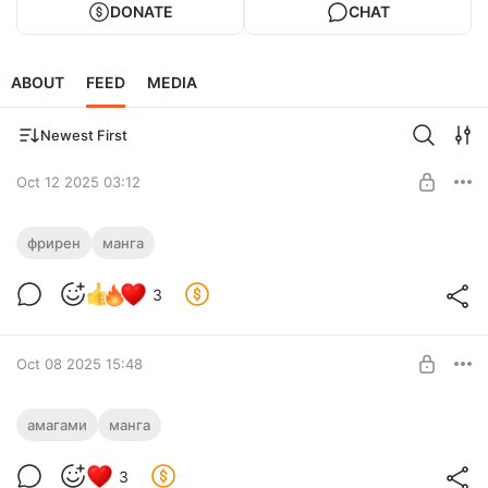
DONATE
CHAT
ABOUT
FEED
MEDIA
Newest First
Oct 12 2025 03:12
Фрирен 140
фрирен
манга
Level required:
3
Бомж
UNLOCK POST
Oct 08 2025 15:48
Брачные узы с семьёй Амагами 194
амагами
манга
Level required:
3