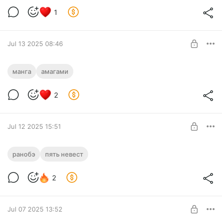
24.3
Level required:
1
Бомж
UNLOCK POST
Jul 13 2025 08:46
Амагами 187
манга
амагами
Level required:
2
Бомж
UNLOCK POST
Jul 12 2025 15:51
Пять невест: Весна, лето, осень, зима.
ранобэ
пять невест
Том 1, глава 1, часть 3
Level required:
Бомж
2
UNLOCK POST
Jul 07 2025 13:52