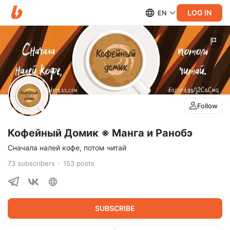
LOG IN
EN
Follow
Кофейный Домик ※ Манга и Ранобэ
Сначала налей кофе, потом читай
73
subscribers
153
posts
SUBSCRIBE