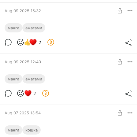
UNLOCK POST
Aug 09 2025 15:32
Амагами 189
манга
амагами
Level required:
2
Бомж
UNLOCK POST
Aug 09 2025 12:40
Амагами 188
манга
амагами
Level required:
2
Бомж
UNLOCK POST
Aug 07 2025 13:54
Белая кошка, поклявшаяся отомстить,
манга
кошка
просто отдыхала на коленях дракона