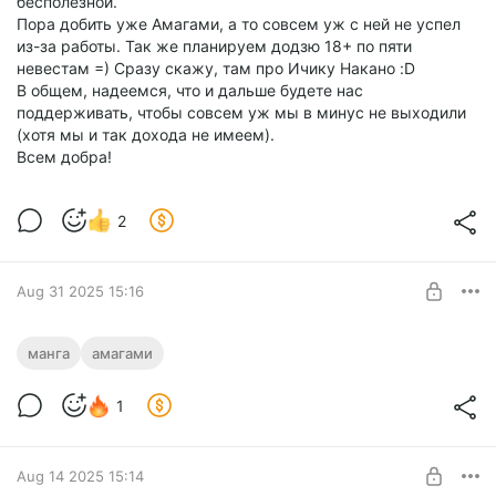
бесполезной.
Пора добить уже Амагами, а то совсем уж с ней не успел
из-за работы. Так же планируем додзю 18+ по пяти
невестам =) Сразу скажу, там про Ичику Накано :D
В общем, надеемся, что и дальше будете нас
поддерживать, чтобы совсем уж мы в минус не выходили
(хотя мы и так дохода не имеем).
Всем добра!
2
Aug 31 2025 15:16
Брачные узы с семьёй Амагами 192
манга
амагами
Level required:
1
Бомж
UNLOCK POST
Aug 14 2025 15:14