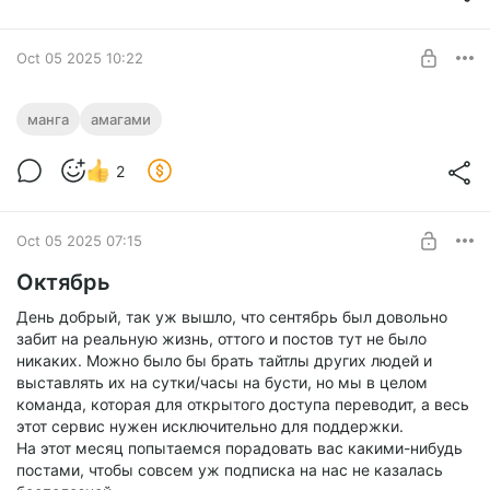
Бомж
UNLOCK POST
Oct 05 2025 10:22
Брачные узы с семьёй Амагами 193
манга
амагами
Level required:
2
Бомж
UNLOCK POST
Oct 05 2025 07:15
Октябрь
День добрый, так уж вышло, что сентябрь был довольно
забит на реальную жизнь, оттого и постов тут не было
никаких. Можно было бы брать тайтлы других людей и
выставлять их на сутки/часы на бусти, но мы в целом
команда, которая для открытого доступа переводит, а весь
этот сервис нужен исключительно для поддержки.
На этот месяц попытаемся порадовать вас какими-нибудь
постами, чтобы совсем уж подписка на нас не казалась