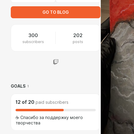
GO TO BLOG
300
202
subscribers
posts
GOALS
1
12
of
20
paid subscribers
☕️ Спасибо за поддержку моего
творчества