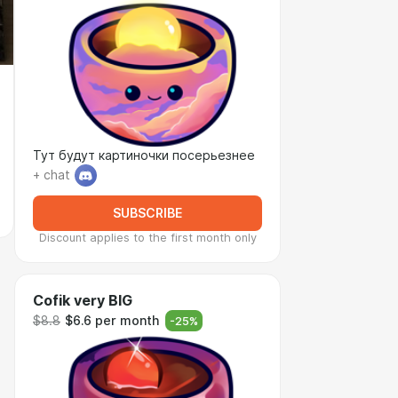
Тут будут картиночки посерьезнее
+ chat
SUBSCRIBE
Discount applies to the first month only
Cofik very BIG
$8.8
$6.6 per month
-
25
%