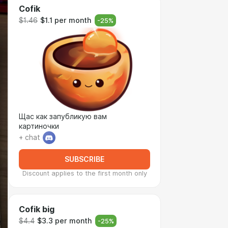
Cofik
$1.46
$1.1 per month
-
25
%
Щас как запубликую вам
картиночки
+ chat
SUBSCRIBE
Discount applies to the first month only
Cofik big
$4.4
$3.3 per month
-
25
%