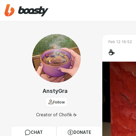
Feb 12 16:52
☕️
AnstyGra
Follow
Creator of Chofik ☕️
CHAT
DONATE