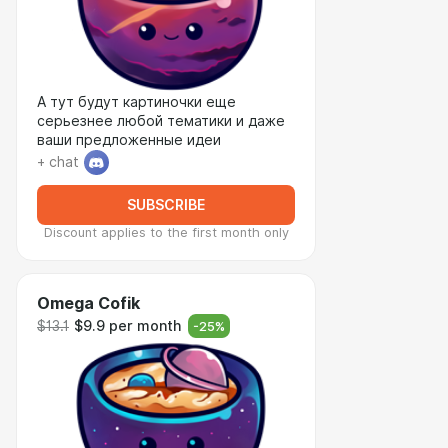
А тут будут картиночки еще
серьезнее любой тематики и даже
ваши предложенные идеи
+ chat
SUBSCRIBE
Discount applies to the first month only
Omega Cofik
$13.1
$9.9 per month
-
25
%