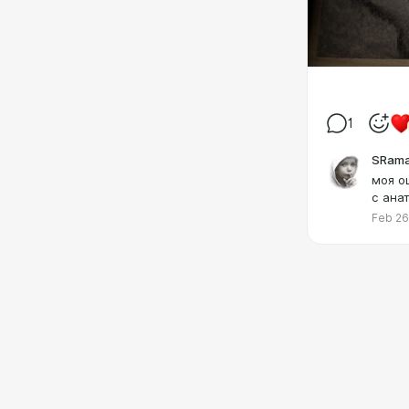
1
SRam
моя о
с ана
Feb 26