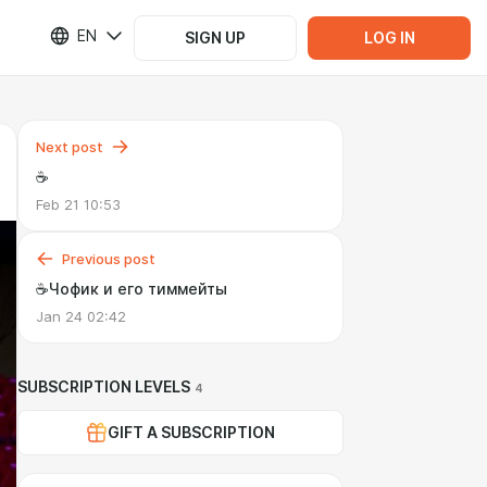
EN
SIGN UP
LOG IN
Next post
☕️
Feb 21 10:53
Previous post
☕️Чофик и его тиммейты
Jan 24 02:42
SUBSCRIPTION LEVELS
4
GIFT A SUBSCRIPTION