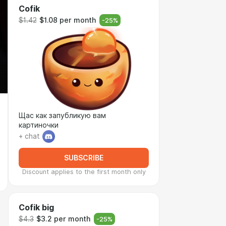
Cofik
$1.42
$1.08 per month
-
25
%
Щас как запубликую вам
картиночки
+ chat
SUBSCRIBE
Discount applies to the first month only
Cofik big
$4.3
$3.2 per month
-
25
%