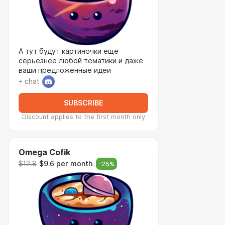
А тут будут картиночки еще
серьезнее любой тематики и даже
ваши предложенные идеи
+ chat
SUBSCRIBE
Discount applies to the first month only
Omega Cofik
$12.8
$9.6 per month
-
25
%