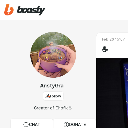
Feb 26 15:07
☕️
AnstyGra
Follow
Creator of Chofik ☕️
CHAT
DONATE