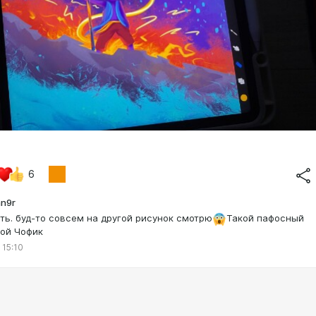
6
an9r
ть. буд-то совсем на другой рисунок смотрю
Такой пафосный
той Чофик
 15:10