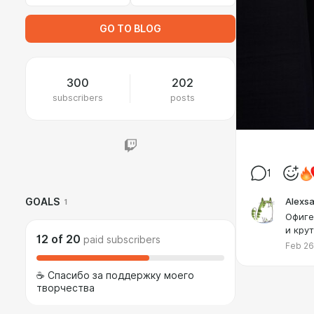
GO TO BLOG
300
202
subscribers
posts
1
Alexs
GOALS
1
Офиге
и кру
12
of
20
paid subscribers
Feb 26
☕️ Спасибо за поддержку моего
творчества