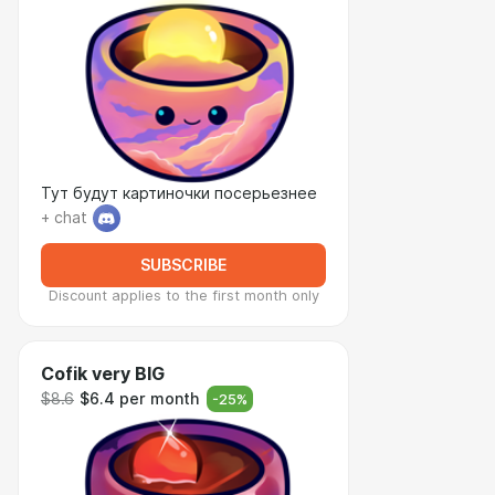
Тут будут картиночки посерьезнее
+ chat
SUBSCRIBE
Discount applies to the first month only
Cofik very BIG
$8.6
$6.4 per month
-
25
%