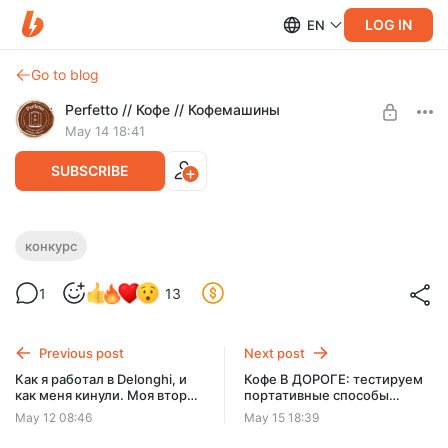
LOG IN
EN
Go to blog
Perfetto // Кофе // Кофемашины
May 14 18:41
SUBSCRIBE
Что разыгрываем в мае?
конкурс
Level required:
Голосуем за то, что разыграем в мае: Kitfort KT-705, Kitfort
1
13
Любитель кофе
KT-720 или портативную кофеварку Timemore Nutti с
кофемолкой и весами?
SUBSCRIBE
Previous post
Next post
Как я работал в Delonghi, и
Кофе В ДОРОГЕ: тестируем
как меня кинули. Моя вторая
портативные способы
кофемашина
приготовления. Часть 1
May 12 08:46
May 15 18:39