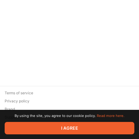
Terms of service
Privacy policy
Brand
By using the site, you agree to our cookie policy.
Read more here.
Support
© 2026 Zaya Solutions Limited. All rights reserved. All trademarks
I AGREE
are the property of their respective owners.