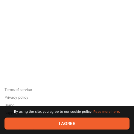
Terms of service
Privacy policy
Brand
By using the site, you agree to our cookie policy.
Read more here.
Support
© 2026 Zaya Solutions Limited. All rights reserved. All trademarks
I AGREE
are the property of their respective owners.