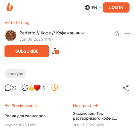
LOG IN
EN
Go to blog
Perfetto // Кофе // Кофемашины
Jun 09 2025 11:07
SUBSCRIBE
Розыгрыш кофемашины Jura C5!
конкурс
(Закончился)
Level required:
22
6
Любитель кофе
Спонсоры Бусти проголосовали за розыгрыш в июне
кофемашины Jura C5 и мы его начинаем.
SUBSCRIBE
Previous post
Next post
Эксклюзив. Тест
Ролик для спонсоров
растворимого кофе с
каскарой.
May 22 2025 11:59
Jun 13 2025 14:59