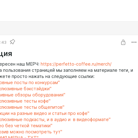
1:43
ция
тересен наш МЕРЧ:
https://perfetto-coffee.ru/merch/
а пользования страницей мы заполняем на материале теги, и
жете просто нажать на следующие ссылки:
новные посты по конкурсам"
склюзивные бэкстэйджи"
зивные обзоры оборудования"
склюзивные тесты кофе"
склюзивные тесты общепитов"
кции на разные видео и статьи про кофе"
склюзивные подкасты, и в аудио и в видеоформате"
ео без четкой тематики"
юзив можно посмотреть тут"