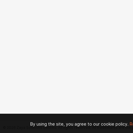
By using the site, you agree to our cookie policy.
R
© 2026 Zaya Solutions Limited. All rights reserved. All trademarks are the