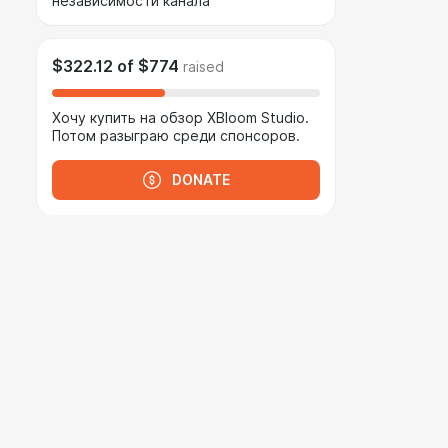
независимости канала
$322.12
of
$774
raised
Хочу купить на обзор XBloom Studio.
Потом разыграю среди спонсоров.
DONATE