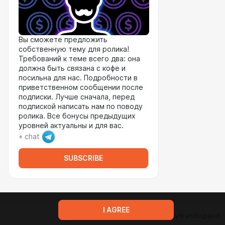
Вы сможете предложить
собственную тему для ролика!
Требований к теме всего два: она
должна быть связана с кофе и
посильна для нас. Подробности в
приветственном сообщении после
подписки. Лучше сначала, перед
подпиской написать нам по поводу
ролика. Все бонусы предыдущих
уровней актуальны и для вас.
+ chat
SUBSCRIBE
I AGREE
Terms of service
Privacy policy
Brand
Support