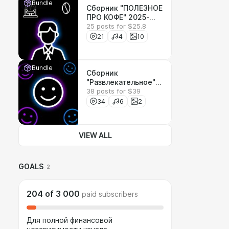
Bundle
Сборник "ПОЛЕЗНОЕ
ПРО КОФЕ" 2025-
25 posts for $25.8
2026
21
4
10
Bundle
Сборник
"Развлекательное"
38 posts for $39
2025-2026
34
6
2
VIEW ALL
GOALS
2
204
of
3 000
paid subscribers
Для полной финансовой