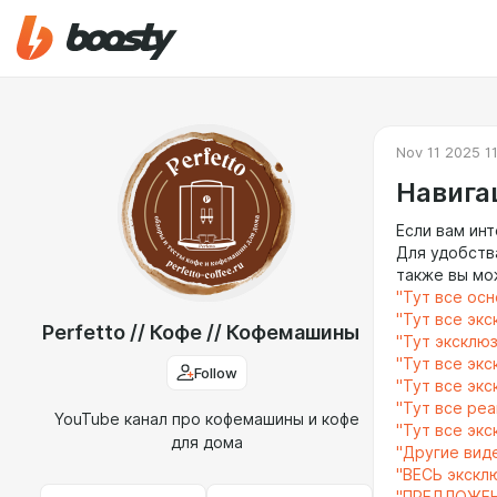
Nov 11 2025 1
Навига
Если вам ин
Для удобств
также вы мо
"Тут все ос
"Тут все эк
Perfetto // Кофе // Кофемашины
"Тут эксклю
"Тут все эк
Follow
"Тут все эк
"Тут все реа
YouTube канал про кофемашины и кофе
"Тут все эк
для дома
"Другие вид
"ВЕСЬ экскл