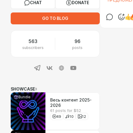
"ПРЕДЛОЖЕН
CHAT
DONATE
GO TO BLOG
563
96
subscribers
posts
SHOWCASE
3
Bundle
Весь контент 2025-
2026
61 posts for $52
49
10
12