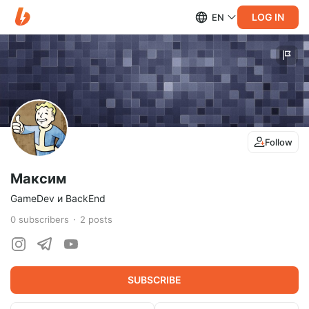
LOG IN
EN
Follow
Максим
GameDev и BackEnd
0
subscribers
2
posts
SUBSCRIBE