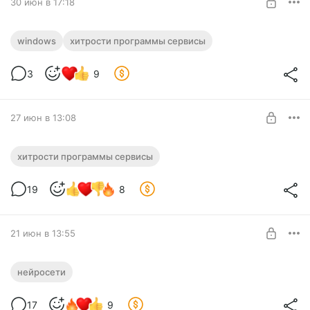
30 июн в 17:18
🔎 Умный поиск на Вашем компьютере –
windows
хитрости программы сервисы
Уже сегодня! #26265
Нужен уровень:
3
9
Умный поиск сделает Ваш Windows по настоящему
№1 «Посты + Закрытое сообщество»
удобным! Убедитесь сами...
ПОДПИСАТЬСЯ
27 июн в 13:08
⚡️ Как ускорить работу в браузере в
хитрости программы сервисы
разы! #26264
Нужен уровень:
19
8
Смотрите, как грамотно настроить вызов любых сайтов с
№1 «Посты + Закрытое сообщество»
помощью горячих клавиш и существенно ускорить работу в
браузере.
ПОДПИСАТЬСЯ
21 июн в 13:55
👨🏻‍💻 Взламываем язык нейросетей!
нейросети
#26263
Нужен уровень:
№1 «Посты + Закрытое сообщество»
17
9
Высший уровень работы с ИИ: как брать громоздкие JSON-