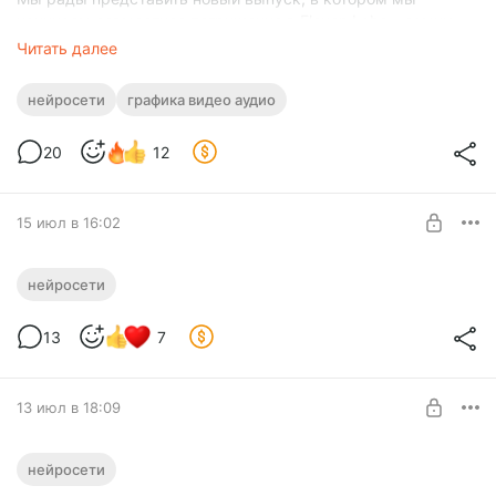
начинаем совместное погружение в Eleven Labs – самую
продвинутую на сегодняшний день платформу для
Читать далее
генерации человеческого голоса и аудио.
нейросети
графика видео аудио
Что умеет этот инструмент?
20
12
🚩 Абсолютная реалистичность: Нейросеть умеет делать
правильные смысловые паузы, вздыхать, менять
интонацию и говорить на 32 языках (включая великолепный
русский).
15 июл в 16:02
🚩 Цифровой двойник: Достаточно загрузить всего 1 минуту
🔥 Новая «Алиса AI»: разбираемся, что
нейросети
своей речи, чтобы ИИ научился читать любой текст вашим
она теперь умеет на самом деле...
собственным тембром и в вашей манере.
#26269
Нужен уровень:
13
7
№1 «Посты + Закрытое сообщество»
🚩 Мгновенный дубляж: Сервис может взять видео,
Полный разбор обновлённой «Алиса AI»! Бронирование и
например, на английском языке и перевести его на
охота за скидками, юрист и игры в ИИ-агентов, а также
ПОДПИСАТЬСЯ
русский, полностью сохранив оригинальный голос спикера
13 июл в 18:09
многое другое...
в кадре.
🎉 Встроенный ИИ–агент во Flow
нейросети
официально запущен! #26268