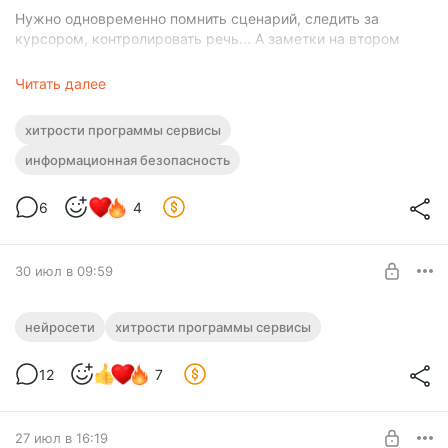
Нужно одновременно помнить сценарий, следить за
курсором, контролировать речь... А заметки на втором
мониторе, или ещё хуже на смартфоне, превращают вас в
человека, который постоянно косится куда-то в сторону 🙈
Читать далее
А теперь представьте: прямо перед глазами висит
хитрости программы сервисы
аккуратная подсказка с вашими тезисами. Вы её спокойно
читаете, а собеседники и программа записи... её просто не
информационная безопасность
видят. Звучит как магия? А это уже реальность 🔥
6
4
В новом выпуске мы нашли, установили и протестировали
бесплатный инструмент ScreenPrompt – прозрачное окно-
заметку для Windows, которое полностью невидимо для
30 июл в 09:59
программ захвата экрана, видеозвонков и записи.
Вот о чём мы рассказали в этом видео:
🎁 Дарим ИИ-агента + Сервис для
нейросети
хитрости программы сервисы
шифрованного обмена файлами! #26273
Нужен уровень:
№1 «Посты + Закрытое сообщество»
12
7
🎁 Дарим ИИ-агента, который находит бесплатные сервисы
под любую задачу. Бонус – сервис для защищённого
ПОДПИСАТЬСЯ
обмена файлами.
27 июл в 16:19