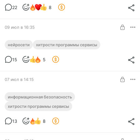
Нужен уровень:
22
8
Секреты использования агентов во Flow!
№1 «Посты + Закрытое сообщество»
ПОДПИСАТЬСЯ
09 июл в 16:35
🚀 Секретный трюк! Что делать, если ИИ
нейросети
хитрости программы сервисы
начал тупить, и как скачать всю
историю без плагинов... #26267
Нужен уровень:
15
5
№1 «Посты + Закрытое сообщество»
ИИ глючит и тупит? Секретный трюк: как безопасно скачать
весь чат в один клик без программ и перенести в новый
ПОДПИСАТЬСЯ
07 июл в 14:15
диалог! Смотрите!
🕵️‍♂️ Шифрование текста в эмодзи +
информационная безопасность
Подарок! #26266
хитрости программы сервисы
Нужен уровень:
Как спрятать секрет у всех на виду? Настоящая
№1 «Посты + Закрытое сообщество»
безопасность – это когда никто вокруг даже не
13
8
догадывается, что в тексте есть секрет!
ПОДПИСАТЬСЯ