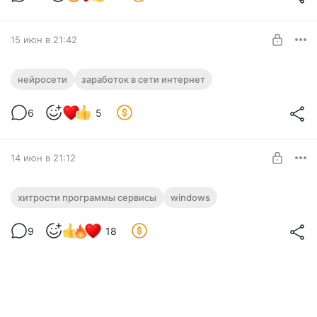
промпты, раскладывать их на блок-схемы и редактировать
ПОДПИСАТЬСЯ
лёгким движением мыши!
15 июн в 21:42
Мастер-класс по нейрофотосессиям +
нейросети
заработок в сети интернет
ИИ-агент в Подарок! #26262
Нужен уровень:
6
5
Готовый инструмент для заработка на нейрофотосессиях +
№1 «Посты + Закрытое сообщество»
Мастер-класс!
ПОДПИСАТЬСЯ
14 июн в 21:12
🎙️ Волшебный ввод текста голосом и
хитрости программы сервисы
windows
умные подсказки! #26261
Нужен уровень:
9
18
Как увеличить эффективность набора текста на 300%?
№1 «Посты + Закрытое сообщество»
Просто используйте голосовой и предиктивный ввод.
ПОДПИСАТЬСЯ