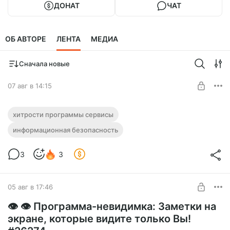
ДОНАТ
ЧАТ
ОБ АВТОРЕ
ЛЕНТА
МЕДИА
Сначала новые
07 авг в 14:15
❌ Скрываем ЛЮБОЕ окно от записи
хитрости программы сервисы
экрана и видеозвонков! #26275
информационная безопасность
Нужен уровень:
🙈 Скрываем любое окно от записи экрана и видеозвонков!
№1 «Посты + Закрытое сообщество»
Даже значок с панели задач. Бесплатная программа
3
3
WinHider в новом выпуске 🔥
ПОДПИСАТЬСЯ
05 авг в 17:46
👁️ 👁️ Программа-невидимка: Заметки на
экране, которые видите только Вы!