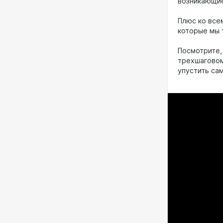
возникающие
Плюс ко все
которые мы 
Посмотрите,
трехшаговом
упустить са