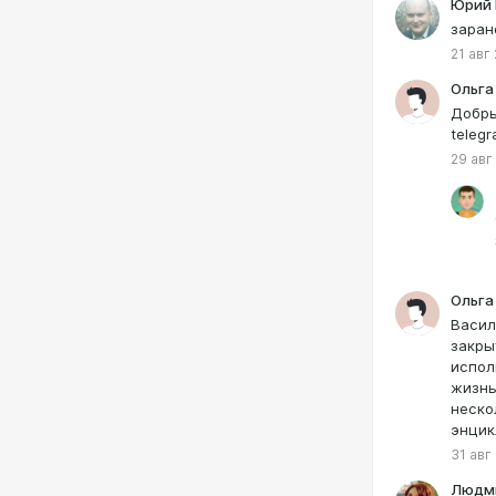
Юрий 
заран
21 авг
Ольга
Добры
teleg
29 авг
Ольга
Васил
закры
испол
жизнь
неско
энцик
31 авг
Людми