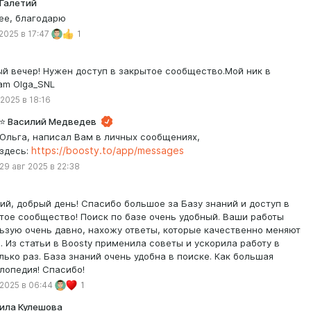
Галетий
ее, благодарю
 2025 в 17:47
1
й вечер! Нужен доступ в закрытое сообщество.Мой ник в
ram Olga_SNL
 2025 в 18:16
⭐️ Василий Медведев
Ольга, написал Вам в личных сообщениях,
здесь:
https://boosty.to/app/messages
29 авг 2025 в 22:38
ий, добрый день! Спасибо большое за Базу знаний и доступ в
тое сообщество! Поиск по базе очень удобный. Ваши работы
ьзую очень давно, нахожу ответы, которые качественно меняют
. Из статьи в Boosty применила советы и ускорила работу в
лько раз. База знаний очень удобна в поиске. Как большая
лопедия! Спасибо!
 2025 в 06:44
1
ла Кулешова