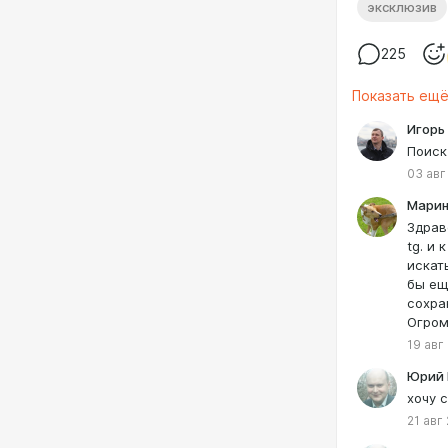
эксклюзив
225
Показать ещ
Игорь
Поиск
03 авг
Марин
Здрав
tg. и
искат
бы ещ
сохра
Огром
19 авг
Юрий 
хочу 
21 авг