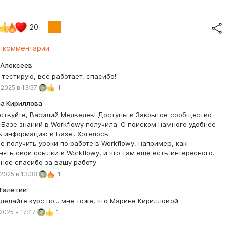
20
ё комментарии
 Алексеев
 тестирую, все работает, спасибо!
 2025 в 13:57
1
а Кириллова
ствуйте, Василий Медведев! Доступы в Закрытое сообщество
 к Базе знаний в Workflowy получила. С поиском намного удобнее
ь информацию в Базе.. Хотелось
е получить уроки по работе в Workflowy, например, как
нять свои ссылки в Workflowy, и что там еще есть интересного.
ное спасибо за вашу работу.
 2025 в 13:38
1
Галетий
сделайте курс по... мне тоже, что Марине Кирилловой
 2025 в 17:47
1