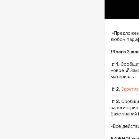
*Предложени
любом тариф
❗️
Всего 3 ша
🚩 1.
Сообщи
новое 🔓 За
материалы.
🚩
2.
Зарегис
🚩
3.
Сообщи
зарегистрир
Базе знаний
*Все действ
ВАЖНО
❗️ Е