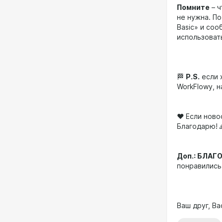
Помните
– ч
не нужна. П
Basic» и со
использоват
🏁
P.S.
если 
WorkFlowy, 
❤️ Если нов
Благодарю! 
Доп.: БЛА
понравились
Ваш друг, В