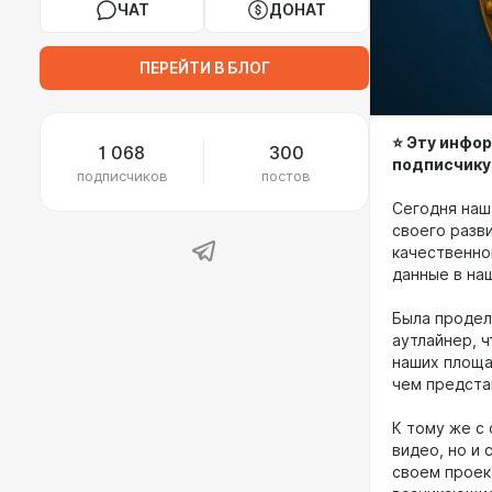
ЧАТ
ДОНАТ
ПЕРЕЙТИ В БЛОГ
⭐️ Эту инф
1 068
300
подписчику
подписчиков
постов
Сегодня наш
своего разв
качественно
данные в на
Была продел
аутлайнер, ч
наших площа
чем предста
К тому же с
видео, но и
своем проек