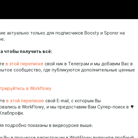
е актуально только для подписчиков Boosty и Sponsr на
е.
га чтобы получить всё:
те
в этой переписке
свой ник в Телеграм и мы добавим Вас в
крытое сообщество, где публикуются дополнительные ценные
трируйтесь в Workflowy
те
в этой переписке
свой E-mail, с которым Вы
овались в WorkFlowy, и мы предоставим Вам Супер-поиск в 🌳
 Клабпрофи.
ия подробно показаны в видеоуроке выше.
сли Вы в процессе регистрации в WorkFlowy включите пробный