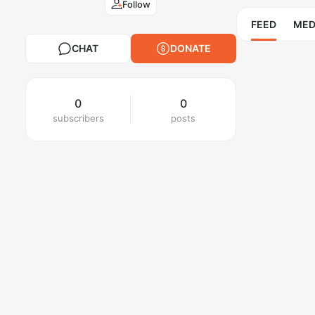
Follow
FEED
MED
CHAT
DONATE
0
0
subscribers
posts