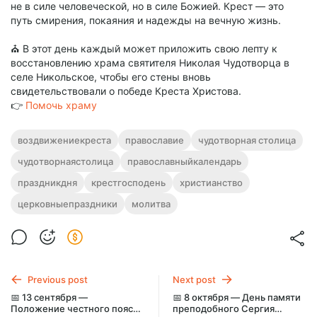
не в силе человеческой, но в силе Божией. Крест — это
путь смирения, покаяния и надежды на вечную жизнь.
⛪ В этот день каждый может приложить свою лепту к
восстановлению храма святителя Николая Чудотворца в
селе Никольское, чтобы его стены вновь
свидетельствовали о победе Креста Христова.
👉
Помочь храму
воздвижениекреста
православие
чудотворная столица
чудотворнаястолица
православныйкалендарь
праздникдня
крестгосподень
христианство
церковныепраздники
молитва
Previous post
Next post
📅 13 сентября —
📅 8 октября — День памяти
Положение честного пояса
преподобного Сергия