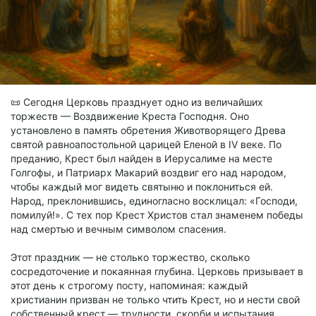
📜 Сегодня Церковь празднует одно из величайших
торжеств — Воздвижение Креста Господня. Оно
установлено в память обретения Животворящего Древа
святой равноапостольной царицей Еленой в IV веке. По
преданию, Крест был найден в Иерусалиме на месте
Голгофы, и Патриарх Макарий воздвиг его над народом,
чтобы каждый мог видеть святыню и поклониться ей.
Народ, преклонившись, единогласно восклицал: «Господи,
помилуй!». С тех пор Крест Христов стал знаменем победы
над смертью и вечным символом спасения.
Этот праздник — не столько торжество, сколько
сосредоточение и покаянная глубина. Церковь призывает в
этот день к строгому посту, напоминая: каждый
христианин призван не только чтить Крест, но и нести свой
собственный крест — трудности, скорби и испытания