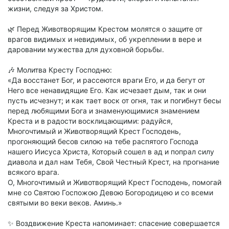
жизни, следуя за Христом.
🌿 Перед Животворящим Крестом молятся о защите от
врагов видимых и невидимых, об укреплении в вере и
даровании мужества для духовной борьбы.
🎶 Молитва Кресту Господню:
«Да восстанет Бог, и рассеются враги Его, и да бегут от
Него все ненавидящие Его. Как исчезает дым, так и они
пусть исчезнут; и как тает воск от огня, так и погибнут бесы
перед любящими Бога и знаменующимися знамением
Креста и в радости восклицающими: радуйся,
Многочтимый и Животворящий Крест Господень,
прогоняющий бесов силою на тебе распятого Господа
нашего Иисуса Христа, Который сошел в ад и попрал силу
диавола и дал нам Тебя, Свой Честный Крест, на прогнание
всякого врага.
О, Многочтимый и Животворящий Крест Господень, помогай
мне со Святою Госпожою Девою Богородицею и со всеми
святыми во веки веков. Аминь.»
✨ Воздвижение Креста напоминает: спасение совершается