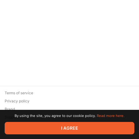
Terms of service
Privacy policy
Brand
By using the site, you agree to our cookie policy.
Read more here.
Support
© 2026 Zaya Solutions Limited. All rights reserved. All trademarks
I AGREE
are the property of their respective owners.