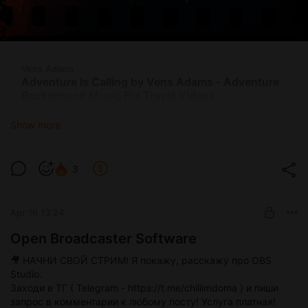
Vens Adams
Adventure Is Calling by Vens Adams - Adventure
Background Music For Travel Videos
Show more
1.0x
0:00
2:02
3
Adventure Is Calling by Vens Adams - Adventure Background Music For Travel Videos
2:02
Apr 16 13:24
Dezza - Are You Gone
3:04
Open Broadcaster Software
Don't Stop
2:33
🎥 НАЧНИ СВОЙ СТРИМ! Я покажу, расскажу про OBS
Studio.
Emin Nilsen - Ready or Not
3:03
Заходи в ТГ ( Telegram - https://t.me/chillimdoma ) и пиши
запрос в комментарии к любому посту! Услуга платная!