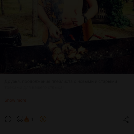
Друзья, продолжение плейлиста с новыми и старыми
треками для вашего отдыха!
Зацените:
Show more
Nils Hoffmann, Julia Church
9 Days
1
1.0x