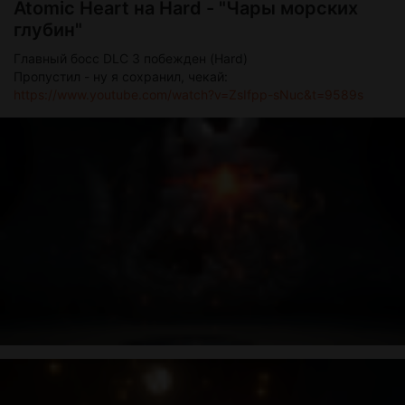
Atomic Heart на Hard - "Чары морских
глубин"
Главный босс DLC 3 побежден (Hard)
Пропустил - ну я сохранил, чекай:
https://www.youtube.com/watch?v=ZsIfpp-sNuc&t=9589s