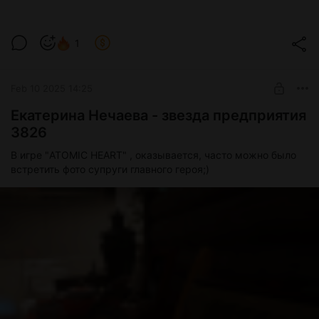
СПАСИБО Вам, Зрители!
1
Level required:
Зритель
Feb 10 2025 14:25
UNLOCK WITH DISCOUNT
Екатерина Нечаева - звезда предприятия
3826
$3.9
$3.1 per month
-
20
%
В игре "ATOMIC HEART" , оказывается, часто можно было
Billed every 12 months.
The discount applies to the first 12 months only.
встретить фото супруги главного героя;)