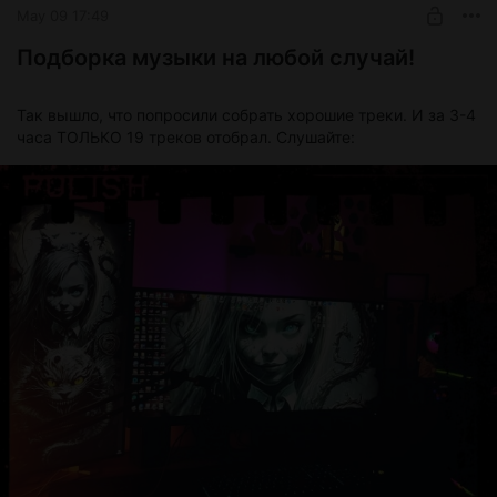
May 09 17:49
0:00
3:57
Подборка музыки на любой случай!
9 Days
3:57
Так вышло, что попросили собрать хорошие треки. И за 3-4
Ben Böhmer - Beyond Beliefs (Official Visualiser)
5:13
часа ТОЛЬКО 19 треков отобрал. Слушайте:
Ben Böhmer - Strangers (Official Visualiser)
4:31
Claudette & Roy - I Can't Give It Up
2:13
Delete THE MORNING
3:31
Elderbrook x Andhim - How Many Times
4:10
Forza Horizon 4 - Main Menu Theme Song
4:27