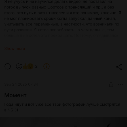
Я не учусь и не научился делать видео, не поставил на
поток выпуск разных шортсов с трансляций и пр., а без
этого, это путь в разы тяжелее и я это понимаю, конечно. Я
не мог планировать сроки когда запускал данный канал,
учитывать все переменные, в частности, что возникали по
пути развития. Я хотел попробовать , а чем дальше, тем
больше я не хотел это прекращать. Поэтому, оглядываясь
назад и принимая решения: "А как же быть (ЖИТЬ)
дальше!?", пора сделать вывод. А он не утешителен.
Show more
ВЫВОД: мое хобби (все чем я занимаюсь в соц сетях и на
площадках) - выглядит как паразит (грубо - наркотик),
которое(ый) с одной стороны крадет мое время, здоровье
2
(самочувствие), а с другой - дает временами "кайф" от
большого актива, донатов, увеличения подписчиков. Но в
целом - стало больше переживаний, больше осуждений
Sep 24 2025 07:34
близких (имеют право) и больше понимание того, что я
делаю что-то не так, как надо было бы или не вовремя или
Момент
.. не знаю уж как сказать.
Говоря или упоминув об "опыте" для меня все же остается
Года идут и вот уже все твои фотографии лучше смотрятся
данный факт дорогой в мечту, реализацией одной цели.
в ЧБ ))
Может она еще сбудется, а может и нет. Но все равно, все,
что ни делается - к лучшему!
P.S. Я и вы так же являемся зрителями других каналов и