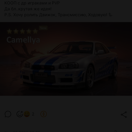
КООП с др играками и PVP
Да бл..крутая же идея!
P.S. Хочу ролить Движок, Трансмиссию, Ходовую! 🦾
2