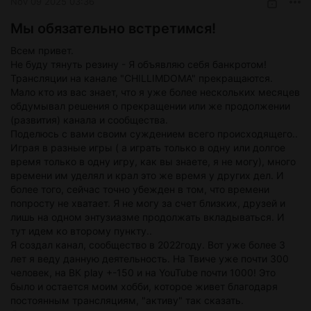
Nov 09 2025 03:36
Мы обязательно встретимся!
Всем привет.
Не буду тянуть резину - Я объявляю себя банкротом!
Трансляции на канале "CHILLIMDOMA" прекращаются.
Мало кто из вас знает, что я уже более нескольких месяцев
обдумывал решения о прекращении или же продолжении
(развития) канала и сообщества.
Поделюсь с вами своим суждением всего происходящего..
Играя в разные игры ( а играть только в одну или долгое
время только в одну игру, как вы знаете, я не могу), много
времени им уделял и крал это же время у других дел. И
более того, сейчас точно убежден в том, что времени
попросту не хватает. Я не могу за счет близких, друзей и
лишь на одном энтузиазме продолжать вкладываться. И
тут идем ко второму пункту..
Я создал канал, сообщество в 2022году. Вот уже более 3
лет я веду данную деятельность. На Твиче уже почти 300
человек, на ВК play +-150 и на YouTube почти 1000! Это
было и остается моим хобби, которое живет благодаря
постоянным трансляциям, "активу" так сказать.