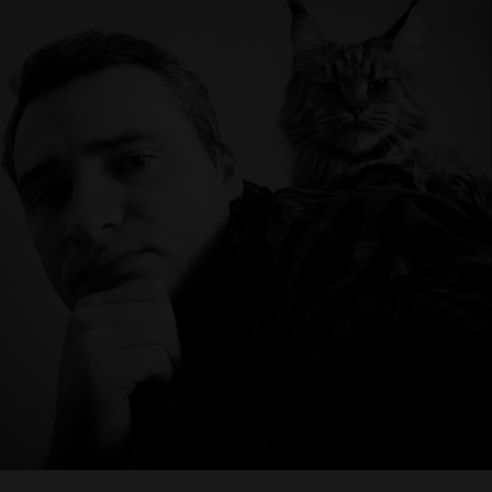
авторов, я , конечно, смотрю уже на "коллег", возможно
иначе. Я точно знаю, если канал не коммерческий, без
всяких реклам и пр "спонсоров", а сам канал небольшой и
нет за автором "КОМАНДЫ", то уже автоматом всегда
ставьте таким каналам - ЛАЙК! И не смотря на то, что мне
уже 35 лет, я не жалею, что я попробовал эту стезю!