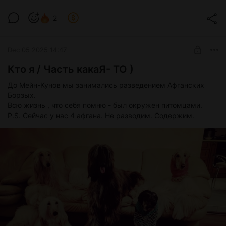
2
Dec 05 2025 14:47
Кто я / Часть какаЯ- ТО )
До Мейн-Кунов мы занимались разведением Афганских
Борзых.
Всю жизнь , что себя помню - был окружен питомцами.
P.S. Cейчас у нас 4 афгана. Не разводим. Содержим.