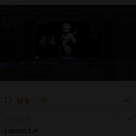
Ephemeral Paradise (Voxless Version)
3:44
Fly & Sasha Fashion - Running to you (Original Mix)
4:18
Goldroom - Till Sunrise. Feat Mammals (New Arcades Remix)
3:55
In My Eyes
1:51
LOWX - SEA OF FEELINGS
2:52
LP - Girls Go Wild (Official Music Video)
3:41
1
Mar 07 16:42
НОВОСТИ!