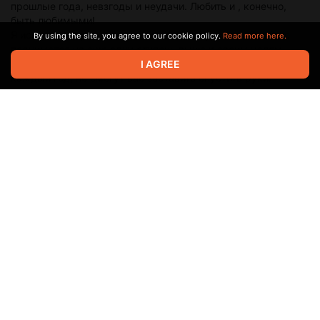
прошлые года, невзгоды и неудачи. Любить и , конечно,
быть любимыми!
Я искренне верю, что в новом 2025 году, каждый из вас
By using the site, you agree to our cookie policy.
Read more here.
поднимется на еще одну ступень выше к своим целям,
мечтам. И никакие временные трудности , которые есть
I AGREE
каждый год, не смогут вас заставить опустить руки!
Я хочу сказать СПАСИБО всем кто поддерживал и
поддерживает меня! Я придерживаюсь ведения открытой