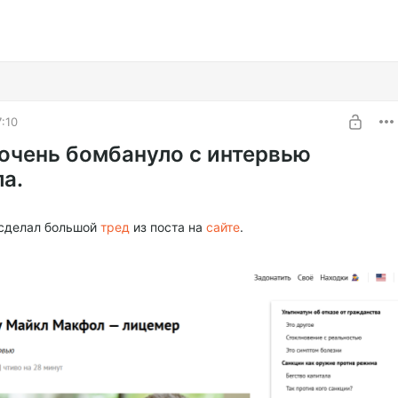
7:10
 очень бомбануло с интервью
а.
 сделал большой
тред
из поста на
сайте
.