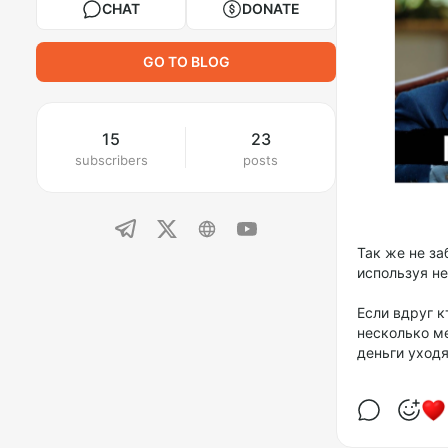
CHAT
DONATE
GO TO BLOG
15
23
subscribers
posts
Так же не з
используя н
Если вдруг к
несколько ме
деньги уходя