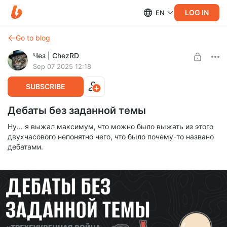
LOG IN
EN
Go to blog
Чез | ChezRD
Sep 07 2025 12:18
SUBSCRIBE
Дебаты без заданной темы
Ну... я выжал максимум, что можно было выжать из этого
двухчасового непонятно чего, что было почему-то названо
дебатами.