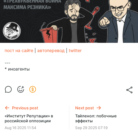
пост на сайте
|
автоперевод
|
twitter
---
* иноагенты
Previous post
Next post
«Институт Репутации» в
Тайленол: побочные
российской оппозиции
эффекты
Aug 16 2025 11:54
Sep 29 2025 07:19