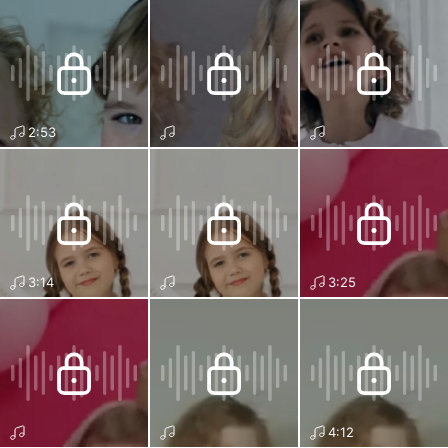
2:53
3:14
3:25
4:12