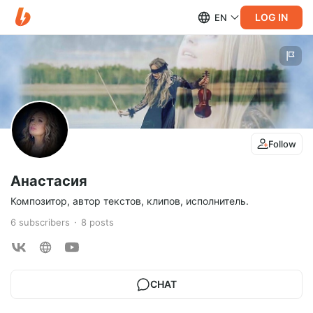
LOG IN
EN
Follow
Анастасия
Композитор, автор текстов, клипов, исполнитель.
6
subscribers
8
posts
CHAT