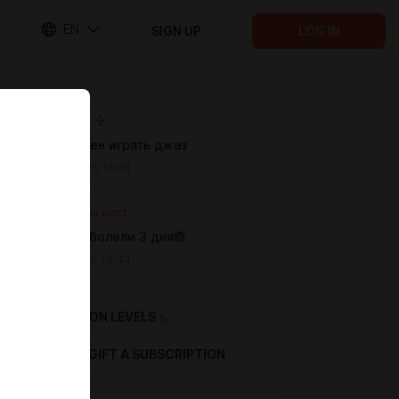
EN
SIGN UP
LOG IN
Next post
Тут должен играть джаз
Mar 15 2025 18:31
Previous post
Ягодицы болели 3 дня🙈
Feb 16 2025 10:44
SUBSCRIPTION LEVELS
5
GIFT A SUBSCRIPTION