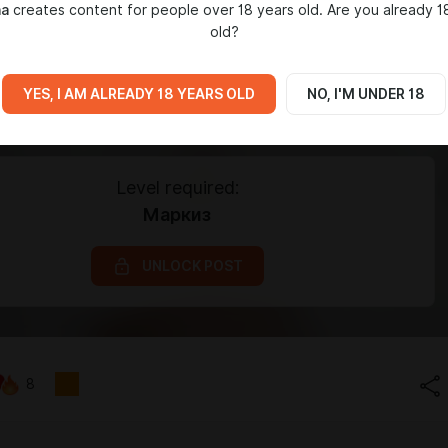
ha
creates content for people over 18 years old. Are you already 1
old?
YES, I AM ALREADY 18 YEARS OLD
NO, I'M UNDER 18
Level required:
Маркиз
UNLOCK POST
8