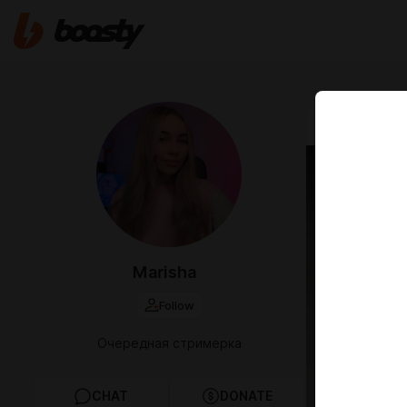
Mar 15 2025 1
Давн
Marisha
Follow
Очередная стримерка
CHAT
DONATE