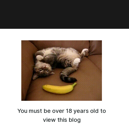
8:29
о не виделись
You must be over 18 years old to
view this blog