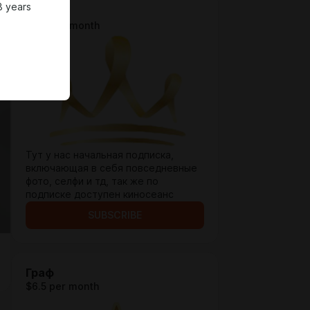
8 years
Рыцарь
$3.3 per month
Тут у нас начальная подписка,
включающая в себя повседневные
фото, селфи и тд, так же по
подписке доступен киносеанс
SUBSCRIBE
Граф
$6.5 per month