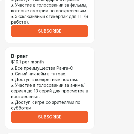
ᴥ Участие в голосовании за фильмы,
которые смотрим по воскресеньям.
ᴥ Эксклюзивный стикерпак для ТГ (В
работе).
SUBSCRIBE
B-ранг
$10.1 per month
ᴥ Все преимущества Ранга-C
ᴥ Синий никнейм в титрах.
ᴥ Доступ к конкретным постам.
ᴥ Участие в голосовании за аниме/
сериал до 13 серий для просмотра в
воскресенье.
ᴥ Доступ к игре со зрителями по
субботам.
SUBSCRIBE