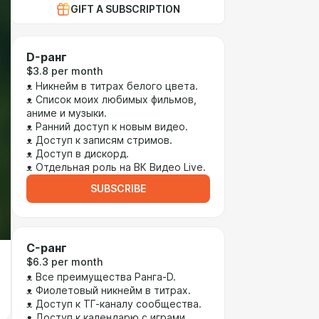
GIFT A SUBSCRIPTION
D-ранг
$3.8 per month
ᴥ Никнейм в титрах белого цвета.
ᴥ Список моих любимых фильмов,
аниме и музыки.
ᴥ Ранний доступ к новым видео.
ᴥ Доступ к записям стримов.
ᴥ Доступ в дискорд.
ᴥ Отдельная роль на ВК Видео Live.
SUBSCRIBE
C-ранг
$6.3 per month
ᴥ Все преимущества Ранга-D.
ᴥ Фиолетовый никнейм в титрах.
ᴥ Доступ к ТГ-каналу сообщества.
ᴥ Доступ к календарю с играми.