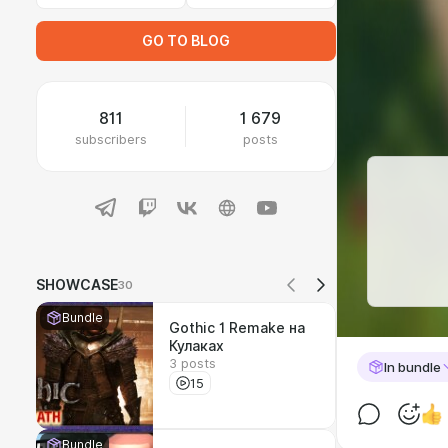
GO TO BLOG
811
1 679
subscribers
posts
SHOWCASE
30
Bundle
Gothic 1 Remake на
Кулаках
3 posts
In bundle
15
Bundle