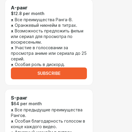
A-ранг
$12.8 per month
ᴥ Все преимущества Ранга-B.
ᴥ Оранжевый никнейм в титрах.
ᴥ Возможность предложить фильм
или сериал для просмотра по
воскресеньям.
ᴥ Участие в голосовании за
просмотра аниме или сериала до 25
серий.
ᴥ Особая роль в дискорд.
SUBSCRIBE
S-ранг
$64 per month
ᴥ Все предыдущие преимущества
Рангов.
ᴥ Особая благодарность голосом в
конце каждого видео.