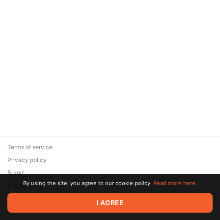
Terms of service
Privacy policy
Brand
By using the site, you agree to our cookie policy.
Read more here.
Support
© 2026 Zaya Solutions Limited. All rights reserved. All trademarks
I AGREE
are the property of their respective owners.