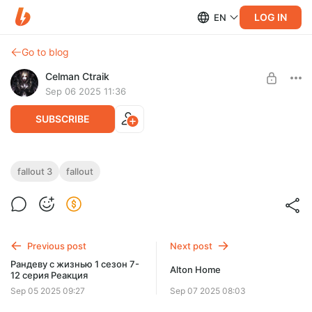
LOG IN
EN
Go to blog
Celman Ctraik
Sep 06 2025 11:36
SUBSCRIBE
Vault-Tec Hideout - Player Home
fallout 3
fallout
Level required:
Компактный дом игрока к востоку от Большого города,
Архивариус
содержащий множество предметов и хорошо
детализированный.
SUBSCRIBE
Мой первый мод!
Previous post
Next post
Рандеву с жизнью 1 сезон 7-
Alton Home
12 серия Реакция
Sep 05 2025 09:27
Sep 07 2025 08:03