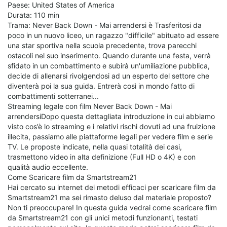
Paese: United States of America
Durata: 110 min
Trama: Never Back Down - Mai arrendersi è Trasferitosi da
poco in un nuovo liceo, un ragazzo "difficile" abituato ad essere
una star sportiva nella scuola precedente, trova parecchi
ostacoli nel suo inserimento. Quando durante una festa, verrà
sfidato in un combattimento e subirà un'umiliazione pubblica,
decide di allenarsi rivolgendosi ad un esperto del settore che
diventerà poi la sua guida. Entrerà così in mondo fatto di
combattimenti sotterranei...
Streaming legale con film Never Back Down - Mai
arrendersiDopo questa dettagliata introduzione in cui abbiamo
visto cos’è lo streaming e i relativi rischi dovuti ad una fruizione
illecita, passiamo alle piattaforme legali per vedere film e serie
TV. Le proposte indicate, nella quasi totalità dei casi,
trasmettono video in alta definizione (Full HD o 4K) e con
qualità audio eccellente.
Come Scaricare film da Smartstream21
Hai cercato su internet dei metodi efficaci per scaricare film da
Smartstream21 ma sei rimasto deluso dal materiale proposto?
Non ti preoccupare! In questa guida vedrai come scaricare film
da Smartstream21 con gli unici metodi funzionanti, testati