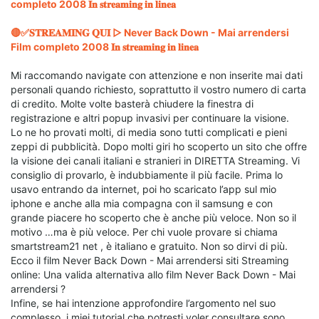
completo 2008 𝐈𝐧 𝐬𝐭𝐫𝐞𝐚𝐦𝐢𝐧𝐠 𝐢𝐧 𝐥𝐢𝐧𝐞𝐚
🔴✅𝐒𝐓𝐑𝐄𝐀𝐌𝐈𝐍𝐆 𝐐𝐔𝐈 ▷ Never Back Down - Mai arrendersi
Film completo 2008 𝐈𝐧 𝐬𝐭𝐫𝐞𝐚𝐦𝐢𝐧𝐠 𝐢𝐧 𝐥𝐢𝐧𝐞𝐚
Mi raccomando navigate con attenzione e non inserite mai dati
personali quando richiesto, soprattutto il vostro numero di carta
di credito. Molte volte basterà chiudere la finestra di
registrazione e altri popup invasivi per continuare la visione.
Lo ne ho provati molti, di media sono tutti complicati e pieni
zeppi di pubblicità. Dopo molti giri ho scoperto un sito che offre
la visione dei canali italiani e stranieri in DIRETTA Streaming. Vi
consiglio di provarlo, è indubbiamente il più facile. Prima lo
usavo entrando da internet, poi ho scaricato l’app sul mio
iphone e anche alla mia compagna con il samsung e con
grande piacere ho scoperto che è anche più veloce. Non so il
motivo …ma è più veloce. Per chi vuole provare si chiama
smartstream21 net , è italiano e gratuito. Non so dirvi di più.
Ecco il film Never Back Down - Mai arrendersi siti Streaming
online: Una valida alternativa allo film Never Back Down - Mai
arrendersi ?
Infine, se hai intenzione approfondire l’argomento nel suo
complesso, i miei tutorial che potresti voler consultare sono