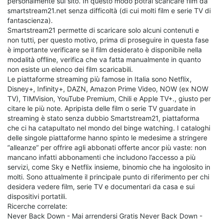
personalmente sul sito. In questo modo potrai scaricare film da
smartstream21.net senza difficoltà (di cui molti film e serie TV di
fantascienza).
Smartstream21 permette di scaricare solo alcuni contenuti e
non tutti, per questo motivo, prima di proseguire in questa fase
è importante verificare se il film desiderato è disponibile nella
modalità offline, verifica che va fatta manualmente in quanto
non esiste un elenco dei film scaricabili.
Le piattaforme streaming più famose in Italia sono Netflix,
Disney+, Infinity+, DAZN, Amazon Prime Video, NOW (ex NOW
TV), TIMVision, YouTube Premium, Chili e Apple TV+., giusto per
citare le più note. Apripista delle film o serie TV guardate in
streaming è stato senza dubbio Smartstream21, piattaforma
che ci ha catapultato nel mondo del binge watching. I cataloghi
delle singole piattaforme hanno spinto le medesime a stringere
“alleanze” per offrire agli abbonati offerte ancor più vaste: non
mancano infatti abbonamenti che includono l’accesso a più
servizi, come Sky e Netflix insieme, binomio che ha ingolosito in
molti. Sono attualmente il principale punto di riferimento per chi
desidera vedere film, serie TV e documentari da casa e sui
dispositivi portatili.
Ricerche correlate:
Never Back Down - Mai arrendersi Gratis Never Back Down -