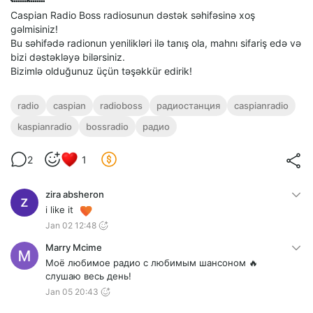
Caspian Radio Boss radiosunun dəstək səhifəsinə xoş
gəlmisiniz!
Bu səhifədə radionun yenilikləri ilə tanış ola, mahnı sifariş edə və
bizi dəstəkləyə bilərsiniz.
Bizimlə olduğunuz üçün təşəkkür edirik!
radio
caspian
radioboss
радиостанция
caspianradio
kaspianradio
bossradio
радио
2
1
zira absheron
i like it
Jan 02 12:48
Marry Mcime
Моё любимое радио с любимым шансоном 🔥
слушаю весь день!
Jan 05 20:43