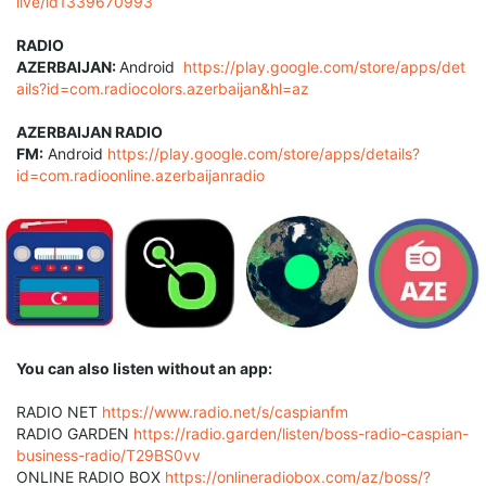
live/id1339670993
RADIO
AZERBAIJAN:
Android
https://play.google.com/store/apps/det
ails?id=com.radiocolors.azerbaijan&hl=az
AZERBAIJAN RADIO
FM:
Android
https://play.google.com/store/apps/details?
id=com.radioonline.azerbaijanradio
You can also listen without an app:
RADIO NET
https://www.radio.net/s/caspianfm
RADIO GARDEN
https://radio.garden/listen/boss-radio-caspian-
business-radio/T29BS0vv
ONLINE RADIO BOX
https://onlineradiobox.com/az/boss/?