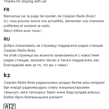
Thanks for staying with us!
FR
Bienvenue sur la page de soutien de Caspian Radio Boss !
Ici, vous pouvez suivre nos actualités, demander vos chansons
préférées et soutenir la radio.
Merci d’être avec nous !
RU
Добро пожаловать на страницу поддержки радио станции
Caspian Radio Boss.
На этой странице вы можете ознакомиться с новостями
радио станции, заказать песню а также поддержать нас.
Благодарим вам за то, что вы с нами !
kz
Caspian Radio Boss радиосының қолдау бетіне қош келдіңіз!
Бұл жерде радиомыздың соңғы жаңалықтарымен
танысып, әнге тапсырыс беріп және бізді қолдай аласыз.
Бізбен бірге болғаныңызға рахмет!
🇦🇿