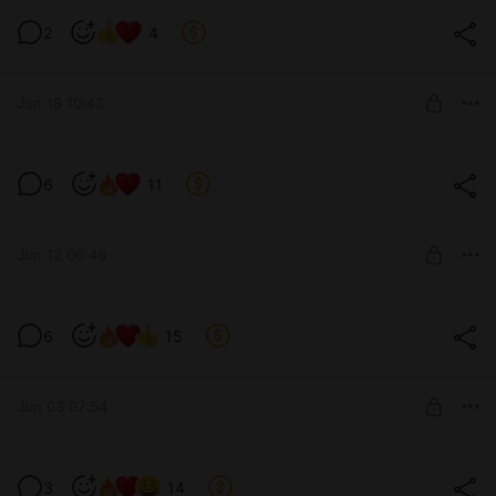
Уверенно сдала внутренние
2
4
Level required:
БурмичЁнок 1lv
Jun 18 10:43
SUBSCRIBE
Надо было маткой дышать правильно
6
11
Level required:
БурмичЁнок 2lv
Jun 12 06:46
SUBSCRIBE
Сфоткала перед завтраком
6
15
Level required:
БурмичЁнок 2lv
Jun 03 07:54
SUBSCRIBE
Заказала, а он большой🤣
3
14