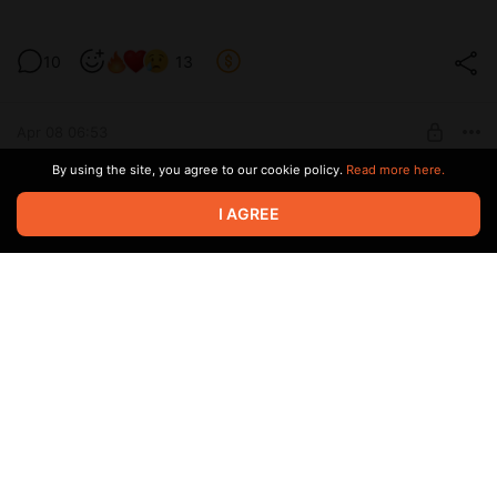
Хороших выходных
10
13
Post is available after purchase
BUY FOR $14.4
Apr 08 06:53
By using the site, you agree to our cookie policy.
Read more here.
Sorry not sorry
2
13
I AGREE
Level required:
БурмичЁнок 2lv
Mar 27 09:08
SUBSCRIBE
Решилась всё таки
3
17
Level required:
БурмичЁнок 2lv
Mar 24 12:55
SUBSCRIBE
Может сделать им отдельную съемку?