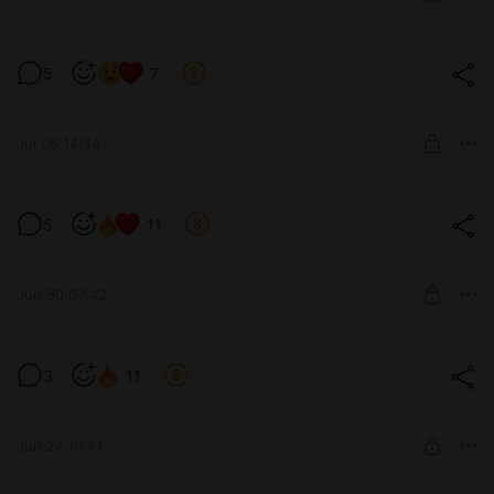
SUBSCRIBE
Юбки пока носить не могу
5
7
Level required:
БурмичЁнок 2lv
Jul 06 14:34
SUBSCRIBE
Не теряем надежду
5
11
Level required:
БурмичЁнок 2lv
Jun 30 07:42
SUBSCRIBE
А ляшки то, до сих пор как у Наташки
3
11
Level required:
БурмичЁнок 2lv
Jun 27 10:41
SUBSCRIBE