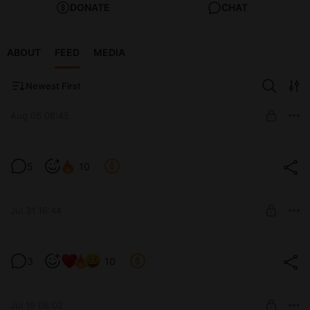
DONATE
CHAT
ABOUT
FEED
MEDIA
Newest First
Aug 05 08:45
Как куртка?
5
10
Level required:
БурмичЁнок 2lv
Jul 31 16:44
SUBSCRIBE
А я волосы покрасила
3
10
Level required:
БурмичЁнок 2lv
Jul 19 08:02