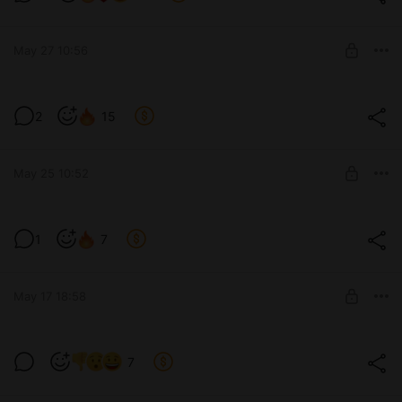
Level required:
БурмичЁнок 2lv
May 27 10:56
SUBSCRIBE
2
15
Level required:
БурмичЁнок 2lv
May 25 10:52
SUBSCRIBE
Ну как вам сказать? Понедельник
1
7
Level required:
БурмичЁнок 1lv
May 17 18:58
SUBSCRIBE
Давайте скидываться, чё😅
7
Level required:
БурмичЁнок 1lv