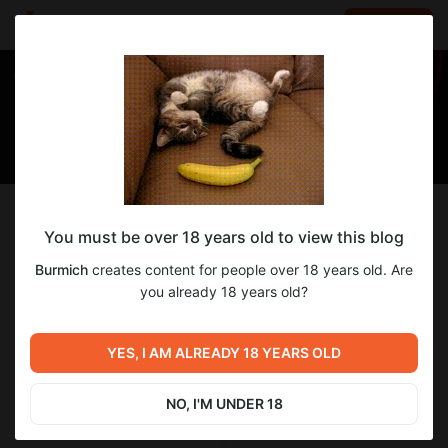
LOG IN
EN
Follow
You must be over 18 years old to view this blog
Burmich
Burmich
creates content for people over 18 years old. Are
Многофункциональная / ФотоВидео / немного Blogger
you already 18 years old?
346
subscribers
321
posts
YES, I AM ALREADY 18 YEARS OLD
NO, I'M UNDER 18
SUBSCRIBE