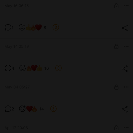
May 16 06:15
SUBSCRIBE
Хотела выложить, но есть но
1
8
Level required:
БурмичЁнок 1lv
May 14 05:19
SUBSCRIBE
Новый комплект - шоколад
4
16
Level required:
БурмичЁнок 2lv
May 04 05:27
SUBSCRIBE
Очень тяжелый год
2
14
Level required:
БурмичЁнок 2lv
Apr 17 20:08
SUBSCRIBE