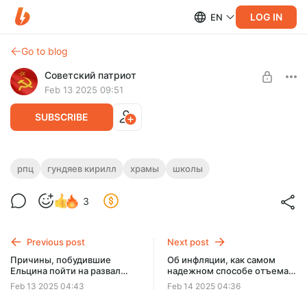
LOG IN
EN
Go to blog
Советский патриот
Feb 13 2025 09:51
SUBSCRIBE
О желании строить новые храмы в
рпц
гундяев кирилл
храмы
школы
новых микрорайонах
Level required:
3
Продвинутый уровень
Глава РПЦ Гундяев выразил интересное пожелание
московскому градоначальнику:
UNLOCK POST
В идеале планирование новостроек должно изначально
Previous post
Next post
предполагать с
Причины, побудившие
Об инфляции, как самом
Ельцина пойти на развал
надежном способе отъема
СССР и реставрацию
денег у населения России
Feb 13 2025 04:43
Feb 14 2025 04:36
капитализма