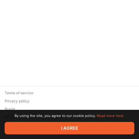
Terms of service
Privacy policy
Brand
By using the site, you agree to our cookie policy.
Read more here.
Support
© 2026 Zaya Solutions Limited. All rights reserved. All trademarks
I AGREE
are the property of their respective owners.