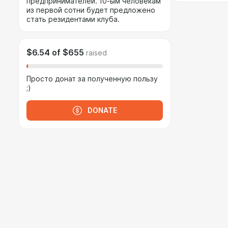
предпринимателей. 10-ым человекам
из первой сотни будет предложено
стать резидентами клуба.
$6.54
of
$655
raised
Просто донат за полученную пользу
;)
DONATE