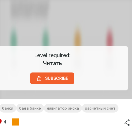
Level required:
Читать
SUBSCRIBE
банки
бан в банке
навигатор риска
расчетный счет
4