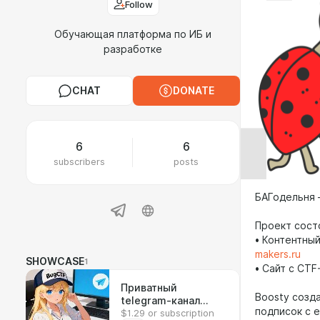
Follow
Обучающая платформа по ИБ и
разработке
CHAT
DONATE
6
6
subscribers
posts
БАГодельня 
Проект сост
•
Контентный
makers.ru
SHOWCASE
1
•
Сайт с CTF
Приватный
Boosty созд
telegram-канал
подписок с 
$1.29 or subscription
OnlyBugs