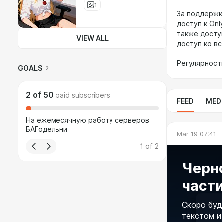
1
За поддержк
доступ к Onl
также досту
VIEW ALL
доступ ко в
Регулярност
GOALS
2
2
of
50
paid subscribers
FEED
MED
На ежемесячную работу серверов
БАГодельни
Mar 19 07:41
1
of
2
Черн
части
Скоро буд
текстом и