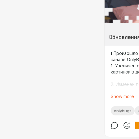
❗️ Произошло
канале OnlyB
1. Увеличен 
картинок в 
2. Изменен 
базы данных,
Show more
порядку выв
📊 Статистик
onlybugs
– Всего на д
– Опубликов
– Ожидают п
– Добавлено 