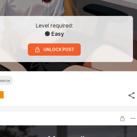
Level required:
🟢 Easy
UNLOCK POST
пикси