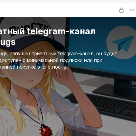
новых картинок за 7 дней: 115
новых картинок за 30 дней: 165
атный telegram-канал
Bugs
ugs, запущен приватный telegram-канал, он будет
доступен с минимальной подписки или при
енной покупке этого поста