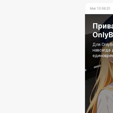
– Добавлено 
– Добавлено 
Mar 13 06:21
Прив
Only
Для OnlyB
навсегда 
единоврем