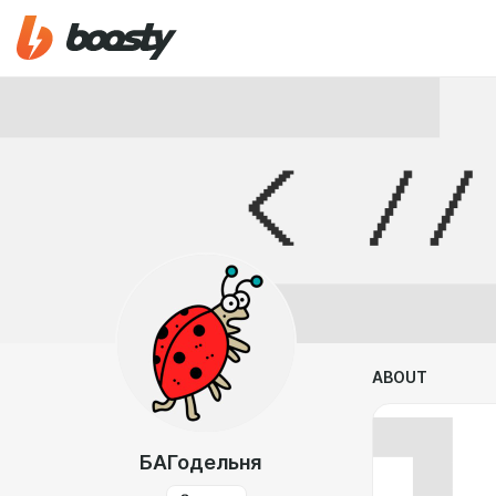
ABOUT
БАГодельня