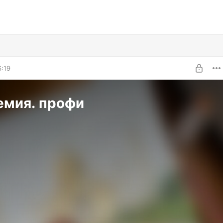
6:19
емия. профи