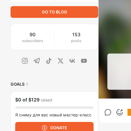
GO TO BLOG
90
153
subscribers
posts
GOALS
1
$0
of
$129
raised
Я сниму для вас новый мастер-класс
DONATE