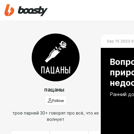
Sep 15 2023 0
Вопро
прир
недос
пацаны
Ранний до
Follow
трое парней 30+ говорят про всё, что их
волнует