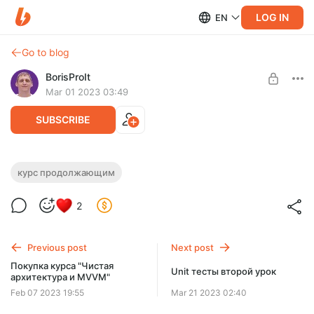
LOG IN
EN
Go to blog
BorisProIt
Mar 01 2023 03:49
SUBSCRIBE
Этот инструмент меняет мышление
курс продолжающим
Level required:
Про юнит тесты простыми словами. Почему его требуют на
2
Платная подписка
собеседовании и как он увеличивает шанс найма на
работу...
SUBSCRIBE
Previous post
Next post
Покупка курса "Чистая
Unit тесты второй урок
архитектура и MVVM"
Feb 07 2023 19:55
Mar 21 2023 02:40