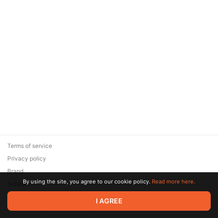
Terms of service
Privacy policy
Brand
By using the site, you agree to our cookie policy.
Read more here.
Support
© 2026 Zaya Solutions Limited. All rights reserved. All trademarks
I AGREE
are the property of their respective owners.