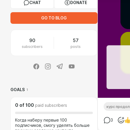
CHAT
DONATE
GO TO BLOG
90
57
subscribers
posts
GOALS
1
0
of
100
paid subscribers
курс прод
Когда наберу первые 100
3
подписчиков, смогу уделять больше