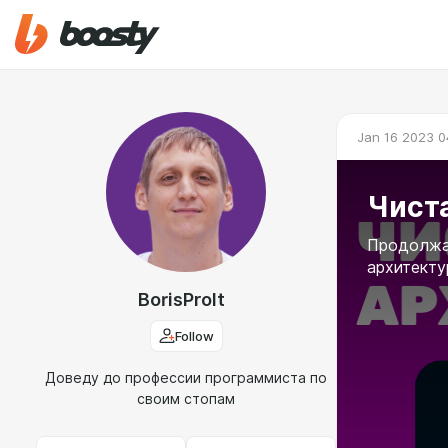
Jan 16 2023 0
Чиста
Продолжа
архитектур
BorisProIt
Follow
Доведу до профессии программиста по
своим стопам