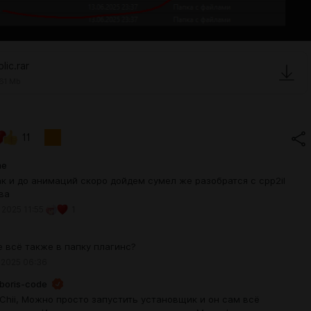
lic.rar
61 Mb
11
me
ак и до анимаций скоро дойдем сумел же разобратся с cpp2il
ва
 2025 11:55
1
е всё также в папку плагинс?
 2025 06:36
boris-code
Chii, Можно просто запустить установщик и он сам всё