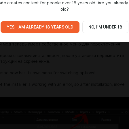
ode
creates content for people over 18 years old. Are you already
old?
YES, I AM ALREADY 18 YEARS OLD
NO, I'M UNDER 18
 мод теперь имеет собственное меню для переключения
версия с кривым инсталлером, после установки переместите
струкции на скрине ниже.
 mod now has its own menu for switching options!
f the installer is working with an error, so after installation, move