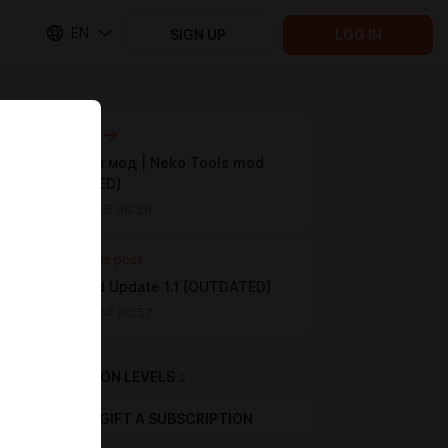
EN
SIGN UP
LOG IN
Next post
Неко Тулз мод | Neko Tools mod
[OUTDATED]
Jan 06 2025 06:26
Previous post
Nude mod Update 1.1 [OUTDATED]
Dec 26 2024 00:57
SUBSCRIPTION LEVELS
2
GIFT A SUBSCRIPTION