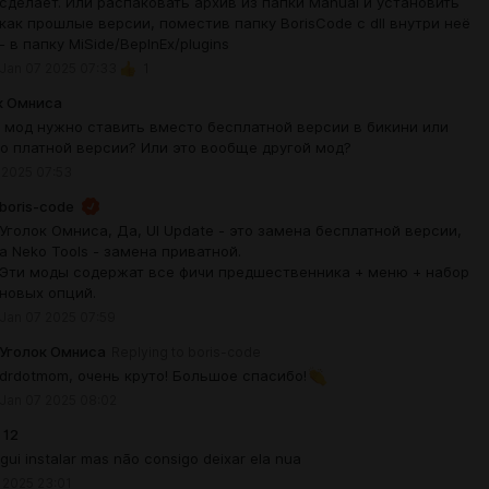
сделает. Или распаковать архив из папки Manual и установить
как прошлые версии, поместив папку BorisCode с dll внутри неё
- в папку MiSide/BepInEx/plugins
Jan 07 2025 07:33
1
к Омниса
т мод нужно ставить вместо бесплатной версии в бикини или
о платной версии? Или это вообще другой мод?
 2025 07:53
boris-code
Уголок Омниса, Да, UI Update - это замена бесплатной версии,
а Neko Tools - замена приватной.
Эти моды содержат все фичи предшественника + меню + набор
новых опций.
Jan 07 2025 07:59
Уголок Омниса
Replying to
boris-code
drdotmom, очень круто! Большое спасибо!
Jan 07 2025 08:02
 12
ui instalar mas não consigo deixar ela nua
 2025 23:01