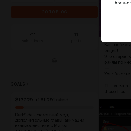
boris-c
GO TO BLOG
711
11
subscribers
posts
Ваш любимый
опций!
Это старая 
файлы по ин
---
Your favorite
GOALS
1
This version o
these files
$137.29
of
$1 291
raised
DarkSide - сюжетный мод,
дополнительные главы, анимации,
взаимодействиe с Митой,
тактильность, близость.