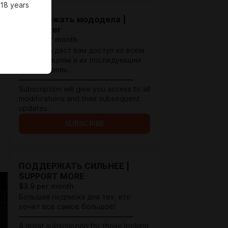
 18 years
Поддержать мододела |
Supporter
$2.59 per month
Подписка даст вам доступ ко всем
модификациям и их последующим
обновлениям.
————————————————
Subscription will give you access to all
modifications and their subsequent
updates.
SUBSCRIBE
ПОДДЕРЖАТЬ СИЛЬНЕЕ |
SUPPORT MORE
$3.9 per month
Большая подписка для тех, кто
хочет всё самое большое!
————————————————
A great subscription for those looking