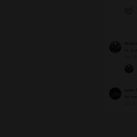
Wizerl
Hi, is
Apr 04
Iulian
for me
Jun 02