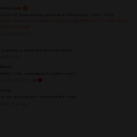
boris-code
Souza 12, Naked body available in full version - Neko Tools
https://boosty.to/boris-code/posts/d6f8ffef-4170-4181-a74b-
21eb253c96d0
Jan 08 2025 23:14
 it possible to make this work on Linux?
 2025 18:47
Wizerl
Wizerl, nvm, I managed to make it work
Apr 04 2025 21:31
1
 Tamaș
 is not working and i watched the video
 2025 14:33
1