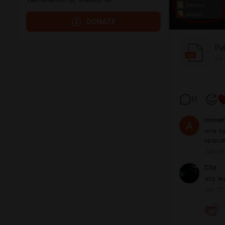
DONATE
Pub
rar
39.
11
nona
опа т
краса
Jan 06
Chii
это ж
Jan 07