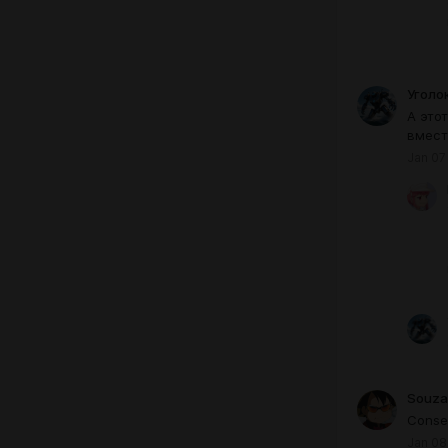
Уголо
А это
вмест
Jan 07
Souza
Conseg
Jan 08