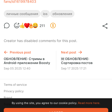
fans/id1619978403
личные сообщения
ios
обновления
211
Creator has disabled comments for this post.
Previous post
Next post
ОБНОВЛЕНИЕ: Стримы в
🆕 ОБНОВЛЕНИЕ:
Android-приложении Boosty
Сортировка постов
Sep 05 2025 12:40
Sep 17 2025 17:21
Terms of service
Privacy policy
Brand
By using the site, you agree to our cookie policy.
Read more here.
Support