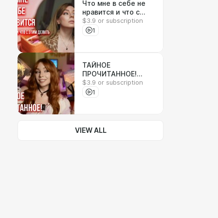
Что мне в себе не
нравится и что с
$3.9 or subscription
этим делать / Новая
жизнь с
1
понедельника #1
ТАЙНОЕ
ПРОЧИТАННОЕ!
$3.9 or subscription
Качур и провальное
фэнтези
1
VIEW ALL