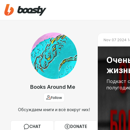
Nov 07 2024 1
Очень
жизнь
Подкаст с
Books Around Me
полугодие
Follow
Обсуждаем книги и всё вокруг них!
CHAT
DONATE