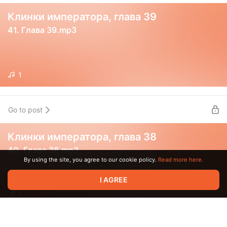
Клинки императора, глава 39
41. Глава 39.mp3
1
Go to post
Клинки императора, глава 38
40. Глава 38.mp3
By using the site, you agree to our cookie policy.
Read more here.
I AGREE
1