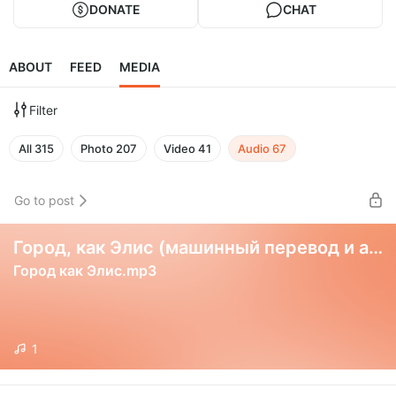
DONATE
CHAT
ABOUT
FEED
MEDIA
Filter
All
315
Photo
207
Video
41
Audio
67
Go to post
Город, как Элис (машинный перевод и аудиокнига)
Город как Элис.mp3
1