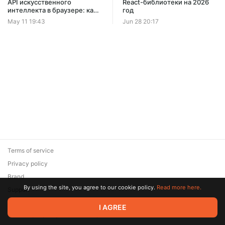
API искусственного
React-библиотеки на 2026
интеллекта в браузере: как
год
использовать Built-in AI в
May 11 19:43
Jun 28 20:17
Chrome в реальном вебе
Terms of service
Privacy policy
Brand
By using the site, you agree to our cookie policy.
Read more here.
Support
© 2026 Zaya Solutions Limited. All rights reserved. All trademarks
I AGREE
are the property of their respective owners.