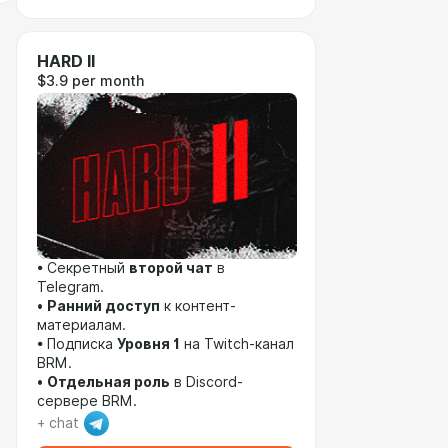
HARD II
$3.9 per month
• Секретный
второй чат
в
Telegram.
•
Ранний доступ
к контент-
материалам.
• Подписка
Уровня 1
на Twitch-канал
BRM.
•
Отдельная роль
в Discord-
сервере BRM.
+ chat