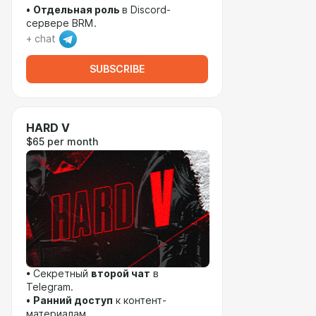
•
Отдельная роль
в Discord-
сервере BRM.
+ chat
SUBSCRIBE
HARD V
$65 per month
• Секретный
второй чат
в
Telegram.
•
Ранний доступ
к контент-
материалам.