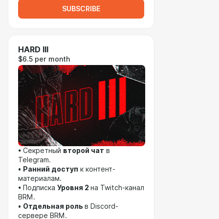
SUBSCRIBE
HARD III
$6.5 per month
• Секретный
второй чат
в
Telegram.
•
Ранний доступ
к контент-
материалам.
• Подписка
Уровня 2
на Twitch-канал
BRM.
•
Отдельная роль
в Discord-
сервере BRM.