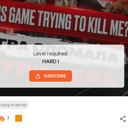
Level required:
HARD I
SUBSCRIBE
rying to kill me
7