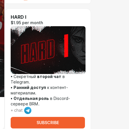
HARD I
$1.95 per month
• Секретный
второй чат
в
Telegram.
•
Ранний доступ
к контент-
материалам.
•
Отдельная роль
в Discord-
сервере BRM.
+ chat
SUBSCRIBE