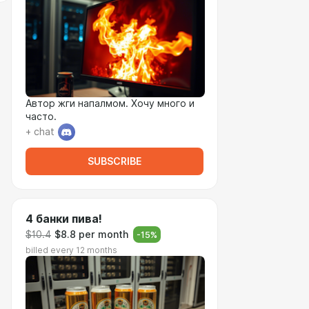
Автор жги напалмом. Хочу много и
часто.
+ chat
SUBSCRIBE
4 банки пива!
$10.4
$8.8 per month
-
15
%
billed every 12 months