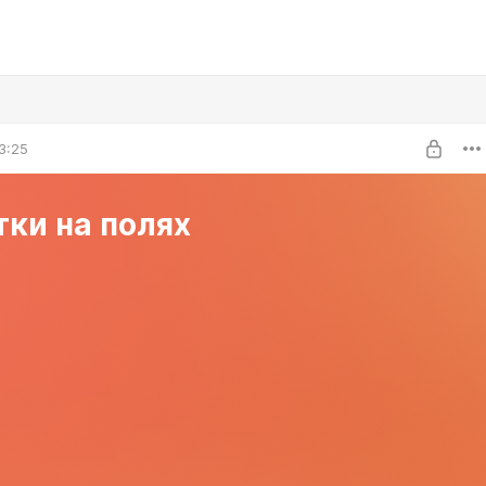
3:25
ки на полях