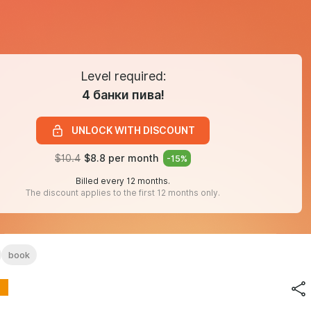
Level required:
4 банки пива!
UNLOCK WITH DISCOUNT
$10.4
$8.8 per month
-
15
%
Billed every 12 months.
The discount applies to the first 12 months only.
book