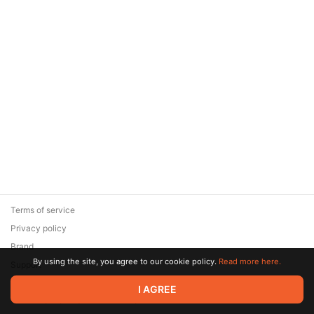
Terms of service
Privacy policy
Brand
By using the site, you agree to our cookie policy.
Read more here.
Support
© 2026 Zaya Solutions Limited. All rights reserved. All trademarks
I AGREE
are the property of their respective owners.