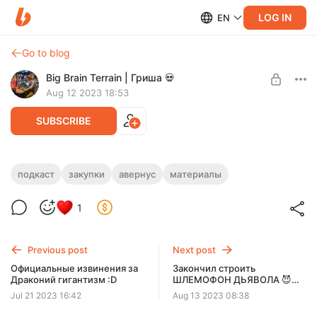
LOG IN
EN
Go to blog
Big Brain Terrain | Гриша 💀
Aug 12 2023 18:53
SUBSCRIBE
🎁 Впервые :D Обзор покупок для
подкаст
закупки
авернус
материалы
проекта "Нисхождение в Аверунс" 🎁
Level required:
1
👁 Череп-Смотрюн 👁
20 минуток с довольно полезными знаниями вперемешку с
искренними эмоциями от пополнения запасов моей
SUBSCRIBE
мастерской :3
Previous post
Next post
Официальные извинения за
Закончил строить
Драконий гигантизм :D
ШЛЕМОФОН ДЬЯВОЛА 😈
[ч.2]
Jul 21 2023 16:42
Aug 13 2023 08:38