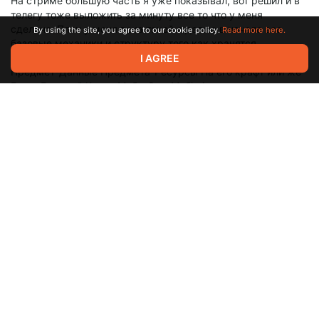
На стриме большую часть я уже показывал, вот решил и в
телегу тоже выложить за минуту все то что у меня
сделано. План у меня пока такой я делаю в начале все
By using the site, you agree to our cookie policy.
Read more here.
базовые механики и структуру того как хранятся
данные(Всякие там Инвентарь-Слот-Данные Слота-
I AGREE
Предмет-Данные Предмета-Ресурсы На его крафт или же
Биом-Базовый Класс Моба-Сам Моб). А потом когда уже
все будет готово начну уже конструировать игру из всего
что у меня сделано, и уже в конец собираюсь менять все
ассеты из интернета на свои спрайты и текстурки. Вот как
то так . Если говорить о состоянии игры в версиях то
наверное сейчас это где то 0.1a))