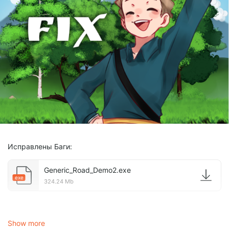
Исправлены Баги:
Generic_Road_Demo2.exe
exe
324.24 Mb
Окна не закрывались при помощи ESC и всячески
Show more