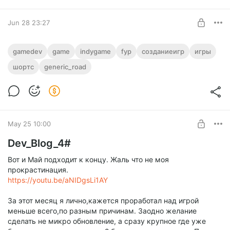
DuStore
Jun 28 23:27
Boosty
Держите Небольшой Шорт тут Раньше
gamedev
game
indygame
fyp
созданиеигр
игры
всех Остальных на 1 день :)
шортс
generic_road
Level required:
Кот Воришка
SUBSCRIBE
May 25 10:00
Dev_Blog_4#
Вот и Май подходит к концу. Жаль что не моя
прокрастинация.
https://youtu.be/aNIDgsLi1AY
За этот месяц я лично,кажется проработал над игрой
меньше всего,по разным причинам. Заодно желание
сделать не микро обновление, а сразу крупное где уже