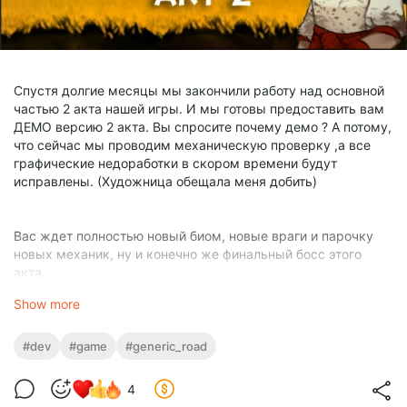
Спустя долгие месяцы мы закончили работу над основной
частью 2 акта нашей игры. И мы готовы предоставить вам
ДЕМО версию 2 акта. Вы спросите почему демо ? А потому,
что сейчас мы проводим механическую проверку ,а все
графические недоработки в скором времени будут
исправлены. (Художница обещала меня добить)
Вас ждет полностью новый биом, новые враги и парочку
новых механик, ну и конечно же финальный босс этого
акта.
Show more
СКАЧАТЬ
:
#dev
#game
#generic_road
Itch Io
4