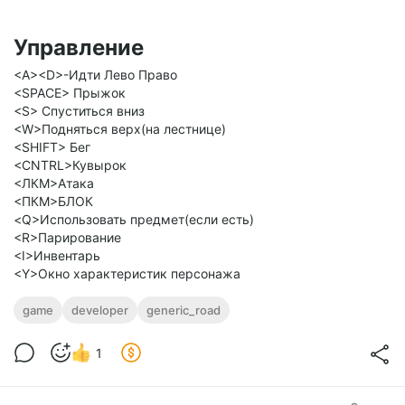
Управление
​<A><D>-Идти Лево Право
<SPACE> Прыжок
<S> Спуститься вниз
<W>Подняться верх(на лестнице)
<SHIFT> Бег
<CNTRL>Кувырок
​<ЛКМ>Атака
<ПКМ>БЛОК
<Q>Использовать предмет(если есть)
<R>Парирование
<I>Инвентарь
<Y>Окно характеристик персонажа
game
developer
generic_road
1