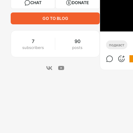
CHAT
DONATE
GO TO BLOG
7
90
подкаст
subscribers
posts