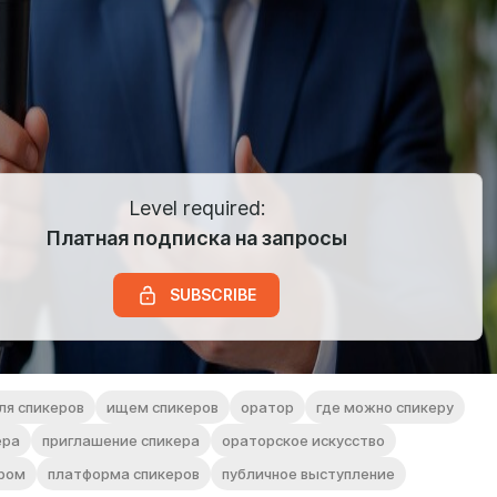
Level required:
Платная подписка на запросы
SUBSCRIBE
ля спикеров
ищем спикеров
оратор
где можно спикеру
ера
приглашение спикера
ораторское искусство
ером
платформа спикеров
публичное выступление