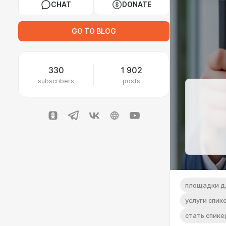
CHAT
DONATE
GO TO BLOG
330
1 902
subscribers
posts
площадки д
услуги спик
стать спик